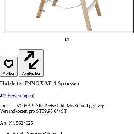
1
/
1
Vergleichen
Holzleiter INNOXAT 4 Sprossen
4
(5 Bewertungen)
Preis — 59,95 € * Alle Preise inkl. MwSt. und ggf. zzgl.
Versandkosten pro ST
59,95 €
*
/
ST
Art.-Nr.
5624025
Anzahl Sprossen/Stufen
:
4