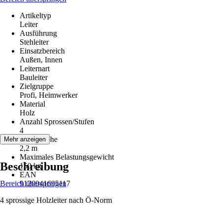
Artikeltyp
Leiter
Ausführung
Stehleiter
Einsatzbereich
Außen, Innen
Leiternart
Bauleiter
Zielgruppe
Profi, Heimwerker
Material
Holz
Anzahl Sprossen/Stufen
4
Arbeitshöhe
Mehr anzeigen
2,2 m
Maximales Belastungsgewicht
Beschreibung
150 kg
EAN
Bereich überspringen
9120041695117
4 sprossige Holzleiter nach Ö-Norm