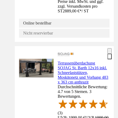
Preise inkl. MwSt. und ggf.
zzgl. Versandkosten pro
ST
2889,00 €
*
/
ST
Online bestellbar
Nicht reservierbar
Terrassenüberdachung
SOJAG St. Barth 12x16 inkl.
Schneelaststützen,
Moskitonetz und Vorhang 483
x 363 cm anthrazit
Durchschnittliche Bewertung:
4.7 von 5 Sternen. 3
Bewertungen.
(
3
)
UVP: 1999,00 €
UVP
1999,00