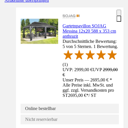
Artikelliste überspringen
Gartetnpavillon SOJAG
Messina 12x20 588 x 353 cm
anthrazit
Durchschnittliche Bewertung:
5 von 5 Sternen. 1 Bewertung.
(
1
)
UVP: 2999,00 €
UVP
2999,00
€
Unser Preis — 2695,00 € *
Alle Preise inkl. MwSt. und
ggf. zzgl. Versandkosten pro
ST
2695,00 €
*
/
ST
Online bestellbar
Nicht reservierbar