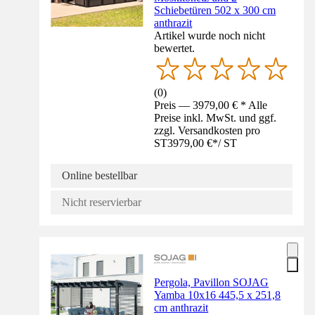
Schiebetüren 502 x 300 cm
anthrazit
Artikel wurde noch nicht
bewertet.
(
0
)
Preis — 3979,00 € * Alle
Preise inkl. MwSt. und ggf.
zzgl. Versandkosten pro
ST
3979,00 €
*
/
ST
Online bestellbar
Nicht reservierbar
Pergola, Pavillon SOJAG
Yamba 10x16 445,5 x 251,8
cm anthrazit