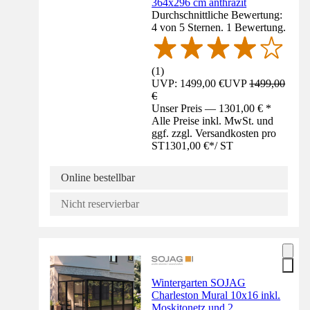
364x296 cm anthrazit
Durchschnittliche Bewertung:
4 von 5 Sternen. 1 Bewertung.
(
1
)
UVP: 1499,00 €
UVP
1499,00
€
Unser Preis — 1301,00 € *
Alle Preise inkl. MwSt. und
ggf. zzgl. Versandkosten pro
ST
1301,00 €
*
/
ST
Online bestellbar
Nicht reservierbar
Wintergarten SOJAG
Charleston Mural 10x16 inkl.
Moskitonetz und 2