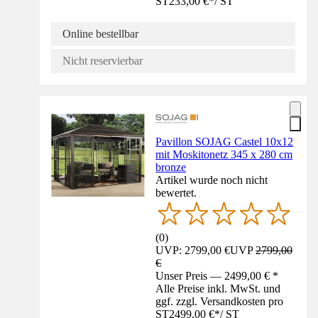
ST
233,00 €
*
/
ST
Online bestellbar
Nicht reservierbar
Pavillon SOJAG Castel 10x12
mit Moskitonetz 345 x 280 cm
bronze
Artikel wurde noch nicht
bewertet.
(
0
)
UVP: 2799,00 €
UVP
2799,00
€
Unser Preis — 2499,00 € *
Alle Preise inkl. MwSt. und
ggf. zzgl. Versandkosten pro
ST
2499,00 €
*
/
ST