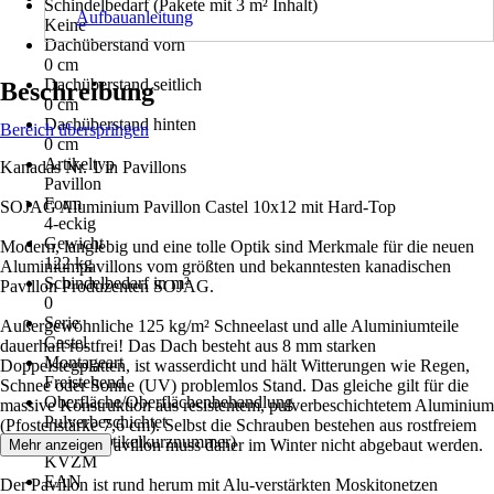
Schindelbedarf (Pakete mit 3 m² Inhalt)
Aufbauanleitung
Keine
Dachüberstand vorn
0 cm
Dachüberstand seitlich
Beschreibung
0 cm
Dachüberstand hinten
Bereich überspringen
0 cm
Artikeltyp
Kanadas Nr. 1 in Pavillons
Pavillon
Form
SOJAG Aluminium Pavillon Castel 10x12 mit Hard-Top
4-eckig
Gewicht
Modern, langlebig und eine tolle Optik sind Merkmale für die neuen
122 kg
Aluminiumpavillons vom größten und bekanntesten kanadischen
Schindelbedarf in m²
Pavillon Produzenten SOJAG.
0
Serie
Außergewöhnliche 125 kg/m² Schneelast und alle Aluminiumteile
Castel
dauerhaft rostfrei! Das Dach besteht aus 8 mm starken
Montageart
Doppelstegplatten, ist wasserdicht und hält Witterungen wie Regen,
Freistehend
Schnee oder Sonne (UV) problemlos Stand. Das gleiche gilt für die
Oberfläche/Oberflächenbehandlung
massive Konstruktion aus resistentem, pulverbeschichtetem Aluminium
Pulverbeschichtet
(Pfostenstärke 7,6 cm). Selbst die Schrauben bestehen aus rostfreiem
AKN (Artikelkurznummer)
Edelstahl. Der Pavillon muss daher im Winter nicht abgebaut werden.
Mehr anzeigen
KVZM
EAN
Der Pavillon ist rund herum mit Alu-verstärkten Moskitonetzen