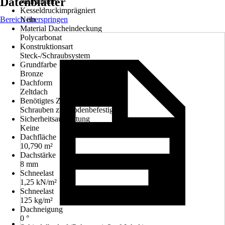
Datenblätter
Aluminium
Kesseldruckimprägniert
Bereich überspringen
Nein
Material Dacheindeckung
Polycarbonat
Konstruktionsart
Steck-/Schraubsystem
Grundfarbe
Bronze
Dachform
Zeltdach
Benötigtes Zubehör
Schrauben zur Bodenbefestigung
Sicherheitsausstattung
Keine
Dachfläche
10,790 m²
Dachstärke
8 mm
Schneelast
1,25 kN/m²
Schneelast
125 kg/m²
Dachneigung
0 °