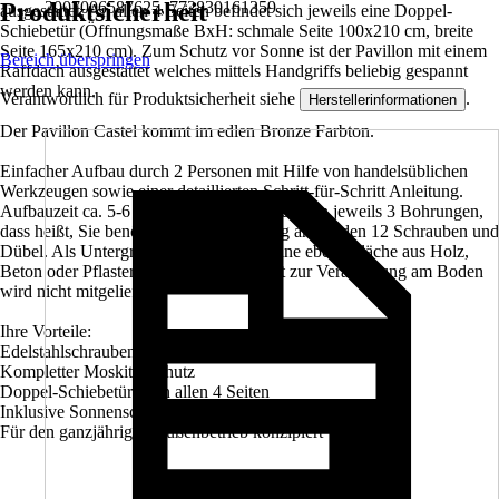
Produktsicherheit
2007006587625, 772830161359
ausgestattet. An allen 4 Seiten befindet sich jeweils eine Doppel-
Schiebetür (Öffnungsmaße BxH: schmale Seite 100x210 cm, breite
Seite 165x210 cm). Zum Schutz vor Sonne ist der Pavillon mit einem
Bereich überspringen
Raffdach ausgestattet welches mittels Handgriffs beliebig gespannt
werden kann.
Verantwortlich für Produktsicherheit siehe
.
Herstellerinformationen
Der Pavillon Castel kommt im edlen Bronze Farbton.
Einfacher Aufbau durch 2 Personen mit Hilfe von handelsüblichen
Werkzeugen sowie einer detaillierten Schritt-für-Schritt Anleitung.
Aufbauzeit ca. 5-6 Stunden. Die Füße besitzen jeweils 3 Bohrungen,
dass heißt, Sie benötigen zur Befestigung am Boden 12 Schrauben und
Dübel. Als Untergrund empfehlen wir eine ebene Fläche aus Holz,
Beton oder Pflastersteinen. Schraubenkit zur Verankerung am Boden
wird nicht mitgeliefert.
Ihre Vorteile:
Edelstahlschrauben
Kompletter Moskito-Schutz
Doppel-Schiebetüren an allen 4 Seiten
Inklusive Sonnenschutz
Für den ganzjährigen Außenbetrieb konzipiert