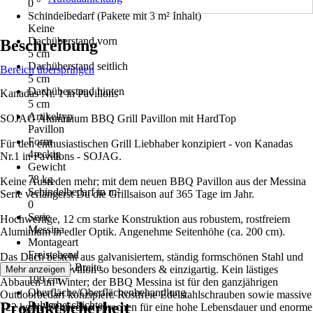
0 °
Schindelbedarf (Pakete mit 3 m² Inhalt)
Keine
Dachüberstand vorn
Beschreibung
5 cm
Dachüberstand seitlich
Bereich überspringen
5 cm
Dachüberstand hinten
Kanadas Nr. 1 in Pavillons
5 cm
Artikeltyp
SOJAG Aluminium BBQ Grill Pavillon mit HardTop
Pavillon
Form
Für den enthusiastischen Grill Liebhaber konzipiert - von Kanadas
4-eckig
Nr.1 in Pavillons - SOJAG.
Gewicht
78 kg
Keine Ausreden mehr; mit dem neuen BBQ Pavillon aus der Messina
Schindelbedarf in m²
Serie verlängerst Du die Grillsaison auf 365 Tage im Jahr.
0
Serie
Hochwertige, 12 cm starke Konstruktion aus robustem, rostfreiem
Messina
Aluminium in edler Optik. Angenehme Seitenhöhe (ca. 200 cm).
Montageart
Freistehend
Das Dach besteht aus galvanisiertem, ständig formschönen Stahl und
Innenmaß Breite
macht diesen Pavillon so besonders & einzigartig. Kein lästiges
Mehr anzeigen
199 cm
Abbauen im Winter; der BBQ Messina ist für den ganzjährigen
Oberfläche/Oberflächenbehandlung
Outdoorbedarf konzipiert. Rostfreie Edelstahlschrauben sowie massive
Produktsicherheit
Pulverbeschichtet
122 kg/m² Schneelast sprechen für eine hohe Lebensdauer und enorme