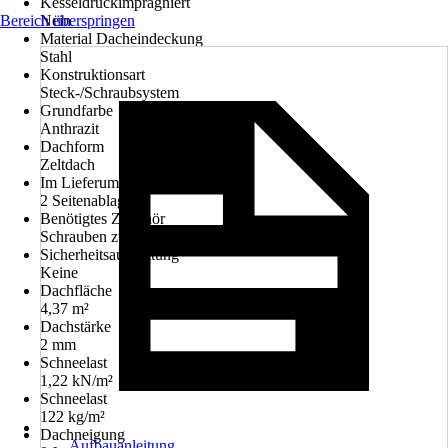
Kesseldruckimprägniert
Bereich überspringen
Nein
Material Dacheindeckung
Stahl
Konstruktionsart
Steck-/Schraubsystem
Grundfarbe
Anthrazit
Dachform
Zeltdach
Im Lieferumfang enthalten
2 Seitenablagen
Benötigtes Zubehör
Schrauben zur Bodenbefestigung
Sicherheitsausstattung
Keine
Dachfläche
4,37 m²
Dachstärke
2 mm
Schneelast
1,22 kN/m²
Schneelast
122 kg/m²
Dachneigung
Aufbauanleitung