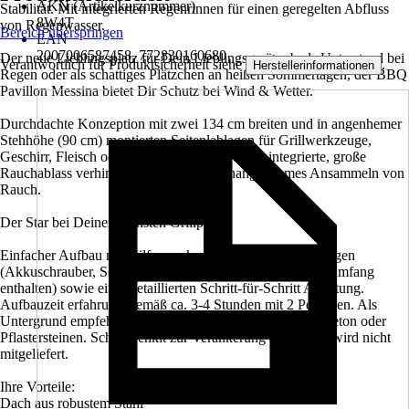
AKN (Artikelkurznummer)
Stabilität. Mit integrierten Regenrinnen für einen geregelten Abfluss
8W4T
von Regenwasser.
Bereich überspringen
EAN
2007006587458, 772830160680
Der neue Lieblingsplatz für Dein Lieblingsgerät; ob als Unterstand bei
Verantwortlich für Produktsicherheit siehe
.
Herstellerinformationen
Regen oder als schattiges Plätzchen an heißen Sommertagen, der BBQ
Pavillon Messina bietet Dir Schutz bei Wind & Wetter.
Durchdachte Konzeption mit zwei 134 cm breiten und in angenhemer
Stehhöhe (90 cm) montierten Seitenlablagen für Grillwerkzeuge,
Geschirr, Fleisch oder Getränke. Der im Dach integrierte, große
Rauchablass verhindert Hitzestau und unangenehmes Ansammeln von
Rauch.
Der Star bei Deiner nächsten Grillparty.
Einfacher Aufbau mit Hilfe von handelsüblichen Werkzeugen
(Akkuschrauber, Schraubendreher, Leiter (nicht im Lieferumfang
enthalten) sowie einer detaillierten Schritt-für-Schritt Anleitung.
Aufbauzeit erfahrungsgemäß ca. 3-4 Stunden mit 2 Personen. Als
Untergrund empfehlen wir eine ebene Fläche aus Holz, Beton oder
Pflastersteinen. Schraubenkit zur Verankerung am Boden wird nicht
mitgeliefert.
Ihre Vorteile:
Dach aus robustem Stahl