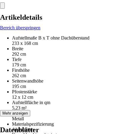
Artikeldetails
Bereich überspringen
Aufstellmaße B x T ohne Dachüberstand
233 x 168 cm
Breite
292 cm
Tiefe
179 cm
Firsthöhe
262 cm
Seitenwandhöhe
195 cm
Pfostenstärke
12 x 12 cm
Aufstellfläche in qm
5,23 m²
Material
Mehr anzeigen
Metall
Materialspezifizierung
Datenblätter
Aluminium