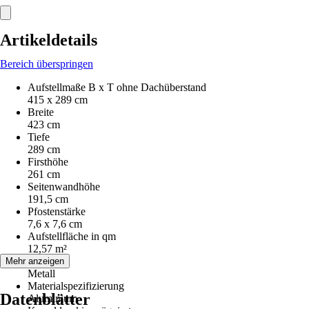
Artikeldetails
Bereich überspringen
Aufstellmaße B x T ohne Dachüberstand
415 x 289 cm
Breite
423 cm
Tiefe
289 cm
Firsthöhe
261 cm
Seitenwandhöhe
191,5 cm
Pfostenstärke
7,6 x 7,6 cm
Aufstellfläche in qm
12,57 m²
Material
Mehr anzeigen
Metall
Materialspezifizierung
Datenblätter
Aluminium