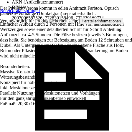
AKN (Artikelkurznummer)
DRNA
Der Pavillon Verona kommt in edlen Anthrazit Farbton. Optisch
Bereich überspringen
EAN
passende Vorhänge (Dunkelgrau) separat erhältlich.
2007006587526, 772830158496, 772830160734
Verantwortlich für Produktsicherheit siehe
.
Herstellerinformationen
Einfacher Aufbau durch 2 Personen mit Hilfe von handelsüblichen
Werkzeugen sowie einer detaillierten Schritt-für-Schritt Anleitung.
Aufbauzeit ca. 4-5 Stunden. Die Füße besitzen jeweils 3 Bohrungen,
dass heißt, Sie benötigen zur Befestigung am Boden 12 Schrauben und
Dübel. Als Untergrund empfehlen wir eine ebene Fläche aus Holz,
Beton oder Pflastersteinen. Schraubenkit zur Verankerung am Boden
wird nicht mitgeliefert.
Besonderheiten:
Massive Konstruktion
Witterungsbeständig
Konzipiert für hohe Schneelasten von 122 kg/m²
Inkl. Moskitonetzen
Parallele Nutzung von Moskitonetzen und Vorhängen
Für den ganzjährigen Außenbetrieb entwickelt
Fußmaß: 20,30x16,30 cm