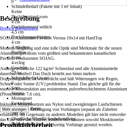
0 °
Schindelbedarf (Pakete mit 3 m² Inhalt)
Keine
Dachüberstand vorn
Beschreibung
4 cm
Dachüberstand seitlich
Bereich überspringen
4,5 cm
Dachüberstand hinten
SOJAG Aluminium Pavillon Verona 10x14 mit HardTop
4 cm
Artikeltyp
Modern, langlebig und eine tolle Optik sind Merkmale für die neuen
Pavillon
Aluminiumpavillons vom größten und bekanntesten kanadischen
Form
Pavillon Produzenten SOJAG.
4-eckig
Gewicht
Außergewöhnliche 122 kg/m² Schneelast und alle Aluminiumteile
77 kg
dauerhaft rostfrei! Das Dach besteht aus 6mm starken
Schindelbedarf in m²
Doppelsteglatten, ist wasserdicht und hält Witterungen wie Regen,
0
Schnee oder Sonne (UV) problemlos Stand. Das gleiche gilt für die
Serie
massive Konstruktion aus resistentem, pulverbeschichtetem Aluminium
Verona
(Pfostenstärke 7,6 cm).
Montageart
Freistehend
Inklusive Moskitonetzen aus Nylon und zweigleisigen Laufschienen
Innenmaß Breite
zur zusätzlichen Anbringung von Vorhängen (separat als Zubehör
Mehr anzeigen
390 cm
erhältlich). Im Gegensatz zu anderen Modellen gilt hier nicht entweder
Oberfläche/Oberflächenbehandlung
das Eine oder das Andere, sondern hier können sowohl Moskitonetze
Produktsicherheit
Pulverbeschichtet
(bereits inbegriffen) und gleichzeitig Vorhänge genutzt werden.