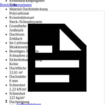
Kesseldruckimprägniert
Bereich überspringen
Nein
Material Dacheindeckung
Polycarbonat
Konstruktionsart
Steck-/Schraubsystem
Grundfarbe
Anthrazit
Dachform
Zeltdach
Im Lieferumfang enthalten
Moskitonetz
Benötigtes Zubehör
Schrauben zur Bodenbefestigung
Sicherheitsausstattung
Keine
Dachfläche
12,61 m²
Dachstärke
6 mm
Schneelast
1,22 kN/m²
Schneelast
122 kg/m²
Dachneigung
Aufbauanleitung