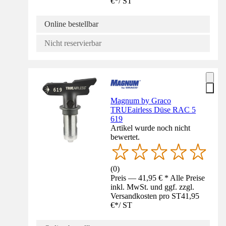
€
*
/
ST
Online bestellbar
Nicht reservierbar
Magnum by Graco
TRUEairless Düse RAC 5
619
Artikel wurde noch nicht
bewertet.
(
0
)
Preis — 41,95 € * Alle Preise
inkl. MwSt. und ggf. zzgl.
Versandkosten pro ST
41,95
€
*
/
ST