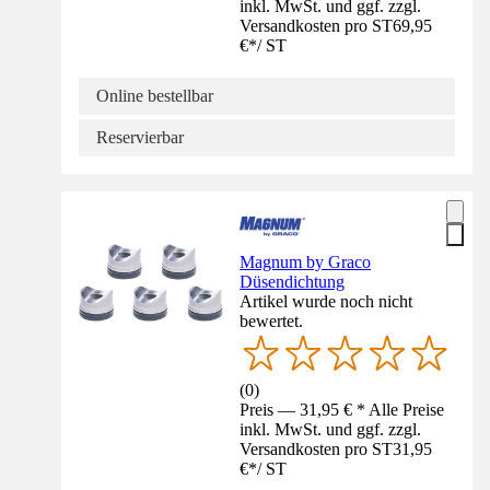
inkl. MwSt. und ggf. zzgl.
Versandkosten pro ST
69,95
€
*
/
ST
Online bestellbar
Reservierbar
Magnum by Graco
Düsendichtung
Artikel wurde noch nicht
bewertet.
(
0
)
Preis — 31,95 € * Alle Preise
inkl. MwSt. und ggf. zzgl.
Versandkosten pro ST
31,95
€
*
/
ST