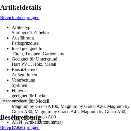
Artikeldetails
Bereich überspringen
Artikeltyp
Sprühgerät-Zubehör
Ausführung
Farbspritzdüse
Ideal geeignet für
Türen, Treppen, Gartenhaus
Geeignet für Untergrund
Hart-PVC, Holz, Metall
Einsatzbereich
Außen, Innen
Verarbeitung
Sprühen
Hinweis
geeignet für Lacke
Geeignet für Modell
Mehr anzeigen
Magnum by Graco A100, Magnum by Graco A20, Magnum by
Graco A30, Magnum by Graco A45, Magnum by Graco A60,
Beschreibung
Magnum by Graco A80
AKN (Artikelkurznummer)
Bereich überspringen
CWH5