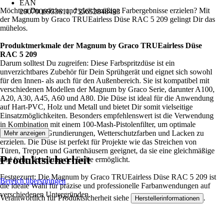
EAN
Möchtest Du präzise und gleichmäßige Farbergebnisse erzielen? Mit
2007006953611, 755652848493
der Magnum by Graco TRUEairless Düse RAC 5 209 gelingt Dir das
mühelos.
Produktmerkmale der Magnum by Graco TRUEairless Düse
RAC 5 209
Darum solltest Du zugreifen: Diese Farbspritzdüse ist ein
unverzichtbares Zubehör für Dein Sprühgerät und eignet sich sowohl
für den Innen- als auch für den Außenbereich. Sie ist kompatibel mit
verschiedenen Modellen der Magnum by Graco Serie, darunter A100,
A20, A30, A45, A60 und A80. Die Düse ist ideal für die Anwendung
auf Hart-PVC, Holz und Metall und bietet Dir somit vielseitige
Einsatzmöglichkeiten. Besonders empfehlenswert ist die Verwendung
in Kombination mit einem 100-Mash-Pistolenfilter, um optimale
Ergebnisse bei Grundierungen, Wetterschutzfarben und Lacken zu
Mehr anzeigen
erzielen. Die Düse ist perfekt für Projekte wie das Streichen von
Türen, Treppen und Gartenhäusern geeignet, da sie eine gleichmäßige
Produktsicherheit
und feine Verteilung der Farbe ermöglicht.
Festgezurrt: Die Magnum by Graco TRUEairless Düse RAC 5 209 ist
Bereich überspringen
die ideale Wahl für präzise und professionelle Farbanwendungen auf
verschiedenen Untergründen.
Verantwortlich für Produktsicherheit siehe
.
Herstellerinformationen