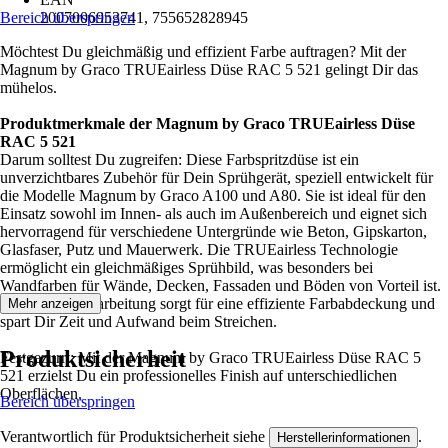
Bereich überspringen
2007006953741, 755652828945
Möchtest Du gleichmäßig und effizient Farbe auftragen? Mit der
Magnum by Graco TRUEairless Düse RAC 5 521 gelingt Dir das
mühelos.
Produktmerkmale der Magnum by Graco TRUEairless Düse
RAC 5 521
Darum solltest Du zugreifen: Diese Farbspritzdüse ist ein
unverzichtbares Zubehör für Dein Sprühgerät, speziell entwickelt für
die Modelle Magnum by Graco A100 und A80. Sie ist ideal für den
Einsatz sowohl im Innen- als auch im Außenbereich und eignet sich
hervorragend für verschiedene Untergründe wie Beton, Gipskarton,
Glasfaser, Putz und Mauerwerk. Die TRUEairless Technologie
ermöglicht ein gleichmäßiges Sprühbild, was besonders bei
Wandfarben für Wände, Decken, Fassaden und Böden von Vorteil ist.
Die präzise Verarbeitung sorgt für eine effiziente Farbabdeckung und
Mehr anzeigen
spart Dir Zeit und Aufwand beim Streichen.
Produktsicherheit
Festgezurrt: Mit der Magnum by Graco TRUEairless Düse RAC 5
521 erzielst Du ein professionelles Finish auf unterschiedlichen
Oberflächen.
Bereich überspringen
Verantwortlich für Produktsicherheit siehe
.
Herstellerinformationen