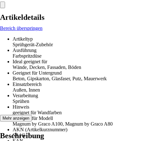
Artikeldetails
Bereich überspringen
Artikeltyp
Sprühgerät-Zubehör
Ausführung
Farbspritzdüse
Ideal geeignet für
Wände, Decken, Fassaden, Böden
Geeignet für Untergrund
Beton, Gipskarton, Glasfaser, Putz, Mauerwerk
Einsatzbereich
Außen, Innen
Verarbeitung
Sprühen
Hinweis
geeignet für Wandfarben
Geeignet für Modell
Mehr anzeigen
Magnum by Graco A100, Magnum by Graco A80
AKN (Artikelkurznummer)
Beschreibung
SA1G
EAN