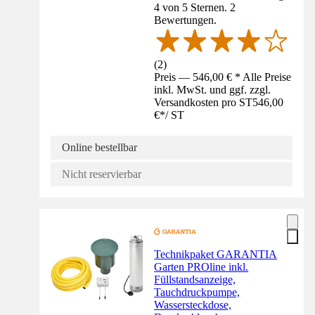
4 von 5 Sternen. 2
Bewertungen.
(
2
)
Preis — 546,00 € * Alle Preise
inkl. MwSt. und ggf. zzgl.
Versandkosten pro ST
546,00
€
*
/
ST
Online bestellbar
Nicht reservierbar
Technikpaket GARANTIA
Garten PROline inkl.
Füllstandsanzeige,
Tauchdruckpumpe,
Wassersteckdose,