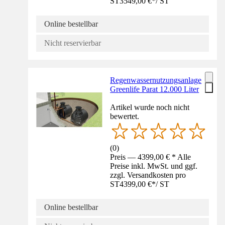
ST
3549,00 €
*
/
ST
Online bestellbar
Nicht reservierbar
Regenwassernutzungsanlage
Greenlife Parat 12.000 Liter
Artikel wurde noch nicht
bewertet.
(
0
)
Preis — 4399,00 € * Alle
Preise inkl. MwSt. und ggf.
zzgl. Versandkosten pro
ST
4399,00 €
*
/
ST
Online bestellbar