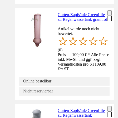
Garten-Zapfsäule GreenLife
zu Regenwassertank granitrot
Artikel wurde noch nicht
bewertet.
(
0
)
Preis — 109,00 € * Alle Preise
inkl. MwSt. und ggf. zzgl.
Versandkosten pro ST
109,00
€
*
/
ST
Online bestellbar
Nicht reservierbar
Garten-Zapfsäule GreenLife
zu Regenwassertank