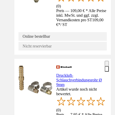
(
0
)
Preis — 109,00 € * Alle Preise
inkl. MwSt. und ggf. zzgl.
Versandkosten pro ST
109,00
€
*
/
ST
Online bestellbar
Nicht reservierbar
Druckluft-
Schlauchverbindungsrohr Ø
9mm
Artikel wurde noch nicht
bewertet.
(
0
)
Preis — 7,95 € * Alle Preise