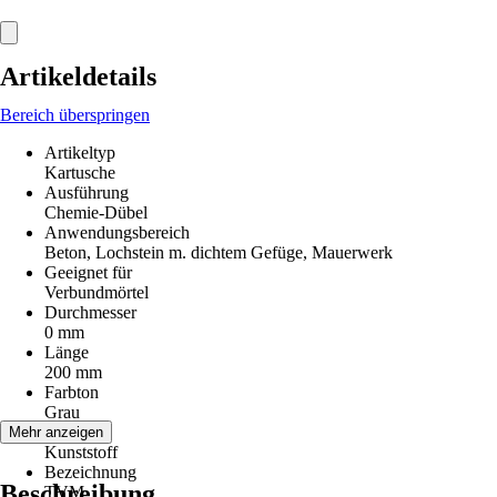
Artikeldetails
Bereich überspringen
Artikeltyp
Kartusche
Ausführung
Chemie-Dübel
Anwendungsbereich
Beton, Lochstein m. dichtem Gefüge, Mauerwerk
Geeignet für
Verbundmörtel
Durchmesser
0 mm
Länge
200 mm
Farbton
Grau
Material
Mehr anzeigen
Kunststoff
Bezeichnung
Beschreibung
TVM