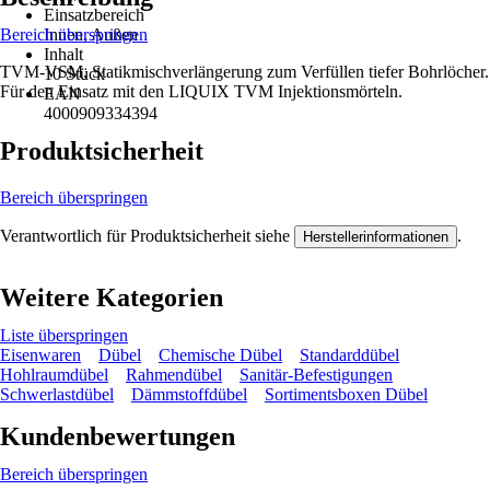
Einsatzbereich
Bereich überspringen
Innen, Außen
Inhalt
TVM-VSM, Statikmischverlängerung zum Verfüllen tiefer Bohrlöcher.
10 Stück
Für den Einsatz mit den LIQUIX TVM Injektionsmörteln.
EAN
4000909334394
Produktsicherheit
Bereich überspringen
Verantwortlich für Produktsicherheit siehe
.
Herstellerinformationen
Weitere Kategorien
Liste überspringen
Eisenwaren
Dübel
Chemische Dübel
Standarddübel
Hohlraumdübel
Rahmendübel
Sanitär-Befestigungen
Schwerlastdübel
Dämmstoffdübel
Sortimentsboxen Dübel
Kundenbewertungen
Bereich überspringen