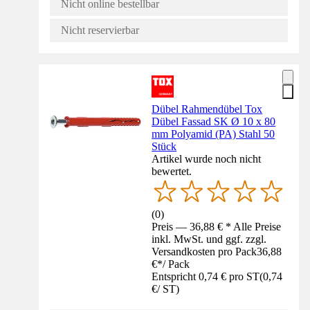
Nicht online bestellbar
Nicht reservierbar
Dübel Rahmendübel Tox
Dübel Fassad SK Ø 10 x 80
mm Polyamid (PA) Stahl 50
Stück
Artikel wurde noch nicht
bewertet.
(
0
)
Preis — 36,88 € * Alle Preise
inkl. MwSt. und ggf. zzgl.
Versandkosten pro Pack
36,88
€
*
/
Pack
Entspricht 0,74 € pro ST
(
0,74
€
/
ST
)