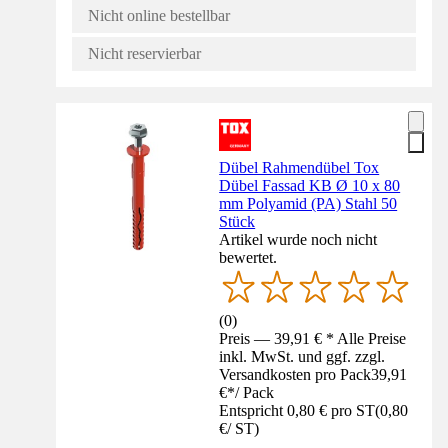
Nicht online bestellbar
Nicht reservierbar
Dübel Rahmendübel Tox
Dübel Fassad KB Ø 10 x 80
mm Polyamid (PA) Stahl 50
Stück
Artikel wurde noch nicht
bewertet.
(
0
)
Preis — 39,91 € * Alle Preise
inkl. MwSt. und ggf. zzgl.
Versandkosten pro Pack
39,91
€
*
/
Pack
Entspricht 0,80 € pro ST
(
0,80
€
/
ST
)