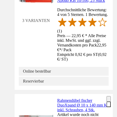
Apollo KB 10/100, 25 Stück
Durchschnittliche Bewertung:
4 von 5 Sternen. 1 Bewertung.
3 VARIANTEN
(
1
)
Preis — 22,95 € * Alle Preise
inkl. MwSt. und ggf. zzgl.
Versandkosten pro Pack
22,95
€
*
/
Pack
Entspricht 0,92 € pro ST
(
0,92
€
/
ST
)
Online bestellbar
Reservierbar
Rahmendübel fischer
DuoXpand Ø 10 x 140 mm K
inkl. Schrauben, 4 Stk.
Artikel wurde noch nicht