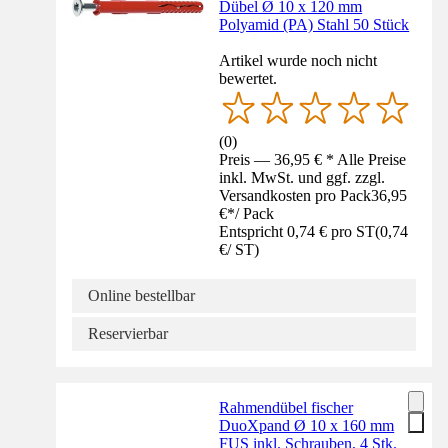
Dübel Ø 10 x 120 mm
Polyamid (PA) Stahl 50 Stück
Artikel wurde noch nicht
bewertet.
(
0
)
Preis — 36,95 € * Alle Preise
inkl. MwSt. und ggf. zzgl.
Versandkosten pro Pack
36,95
€
*
/
Pack
Entspricht 0,74 € pro ST
(
0,74
€
/
ST
)
Online bestellbar
Reservierbar
Rahmendübel fischer
DuoXpand Ø 10 x 160 mm
FUS inkl. Schrauben, 4 Stk.