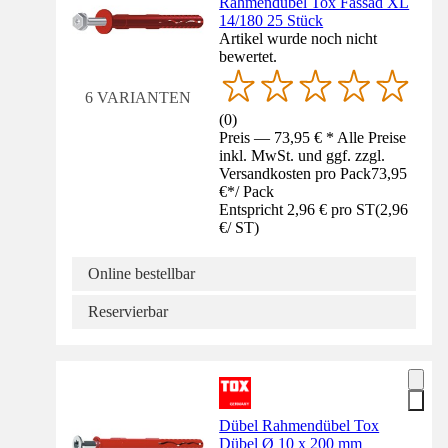
Rahmendübel Tox Fassad XL
14/180 25 Stück
Artikel wurde noch nicht
bewertet.
6 VARIANTEN
(
0
)
Preis — 73,95 € * Alle Preise
inkl. MwSt. und ggf. zzgl.
Versandkosten pro Pack
73,95
€
*
/
Pack
Entspricht 2,96 € pro ST
(
2,96
€
/
ST
)
Online bestellbar
Reservierbar
Dübel Rahmendübel Tox
Dübel Ø 10 x 200 mm