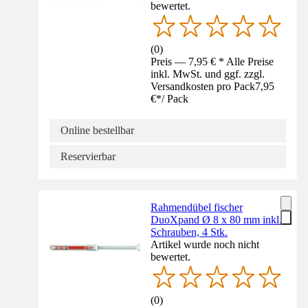
bewertet.
(
0
)
Preis — 7,95 € * Alle Preise
inkl. MwSt. und ggf. zzgl.
Versandkosten pro Pack
7,95
€
*
/
Pack
Online bestellbar
Reservierbar
Rahmendübel fischer
DuoXpand Ø 8 x 80 mm inkl.
Schrauben, 4 Stk.
Artikel wurde noch nicht
bewertet.
(
0
)