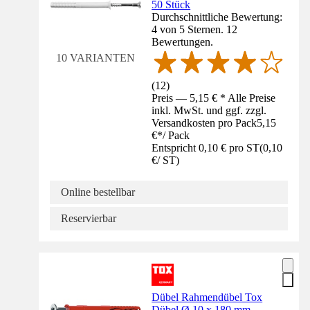
50 Stück
Durchschnittliche Bewertung:
4 von 5 Sternen. 12
Bewertungen.
10 VARIANTEN
(
12
)
Preis — 5,15 € * Alle Preise
inkl. MwSt. und ggf. zzgl.
Versandkosten pro Pack
5,15
€
*
/
Pack
Entspricht 0,10 € pro ST
(
0,10
€
/
ST
)
Online bestellbar
Reservierbar
Dübel Rahmendübel Tox
Dübel Ø 10 x 180 mm