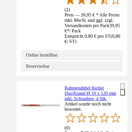
(
2
)
Preis — 39,95 € * Alle Preise
inkl. MwSt. und ggf. zzgl.
Versandkosten pro Pack
39,95
€
*
/
Pack
Entspricht 0,80 € pro ST
(
0,80
€
/
ST
)
Online bestellbar
Reservierbar
Rahmendübel fischer
DuoXpand Ø 10 x 120 mm
inkl. Schrauben, 4 Stk.
Artikel wurde noch nicht
bewertet.
(
0
)