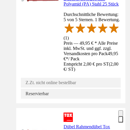
Polyamid (PA) Stahl 25 Stück
Durchschnittliche Bewertung:
5 von 5 Sternen. 1 Bewertung.
(
1
)
Preis — 49,95 € * Alle Preise
inkl. MwSt. und ggf. zzgl.
Versandkosten pro Pack
49,95
€
*
/
Pack
Entspricht 2,00 € pro ST
(
2,00
€
/
ST
)
Z.Zt. nicht online bestellbar
Reservierbar
Dübel Rahmendübel Tox