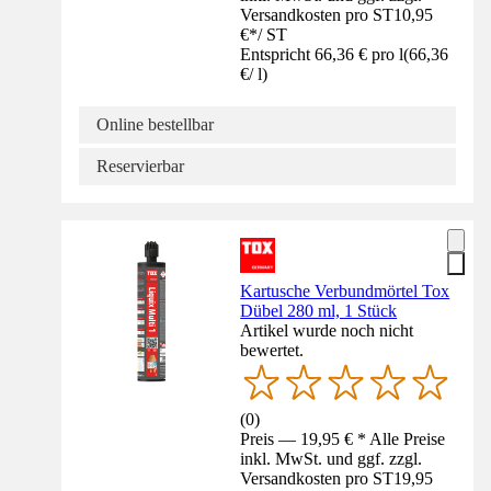
Versandkosten pro ST
10,95
€
*
/
ST
Entspricht 66,36 € pro l
(
66,36
€
/
l
)
Online bestellbar
Reservierbar
Kartusche Verbundmörtel Tox
Dübel 280 ml, 1 Stück
Artikel wurde noch nicht
bewertet.
(
0
)
Preis — 19,95 € * Alle Preise
inkl. MwSt. und ggf. zzgl.
Versandkosten pro ST
19,95