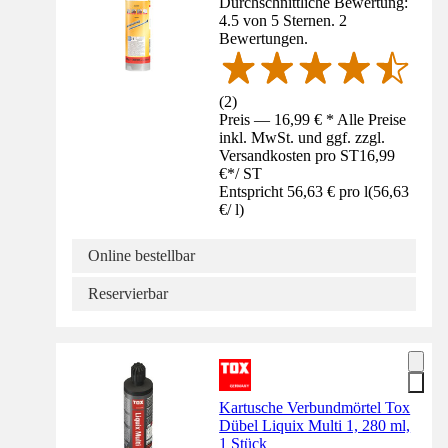
Durchschnittliche Bewertung:
4.5 von 5 Sternen. 2
Bewertungen.
(
2
)
Preis — 16,99 € * Alle Preise
inkl. MwSt. und ggf. zzgl.
Versandkosten pro ST
16,99
€
*
/
ST
Entspricht 56,63 € pro l
(
56,63
€
/
l
)
Online bestellbar
Reservierbar
Kartusche Verbundmörtel Tox
Dübel Liquix Multi 1, 280 ml,
1 Stück