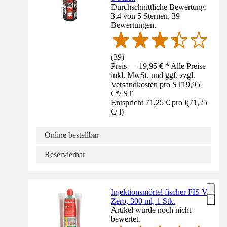
Durchschnittliche Bewertung:
3.4 von 5 Sternen. 39
Bewertungen.
(
39
)
Preis — 19,95 € * Alle Preise
inkl. MwSt. und ggf. zzgl.
Versandkosten pro ST
19,95
€
*
/
ST
Entspricht 71,25 € pro l
(
71,25
€
/
l
)
Online bestellbar
Reservierbar
Injektionsmörtel fischer FIS V
Zero, 300 ml, 1 Stk.
Artikel wurde noch nicht
bewertet.