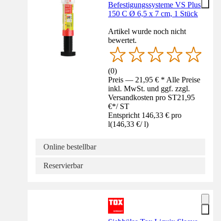
Befestigungssysteme VS Plus
150 C Ø 6,5 x 7 cm, 1 Stück
Artikel wurde noch nicht
bewertet.
(
0
)
Preis — 21,95 € * Alle Preise
inkl. MwSt. und ggf. zzgl.
Versandkosten pro ST
21,95
€
*
/
ST
Entspricht 146,33 € pro
l
(
146,33 €
/
l
)
Online bestellbar
Reservierbar