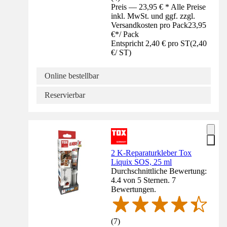
Preis — 23,95 € * Alle Preise
inkl. MwSt. und ggf. zzgl.
Versandkosten pro Pack
23,95
€
*
/
Pack
Entspricht 2,40 € pro ST
(
2,40
€
/
ST
)
Online bestellbar
Reservierbar
2 K-Reparaturkleber Tox
Liquix SOS, 25 ml
Durchschnittliche Bewertung:
4.4 von 5 Sternen. 7
Bewertungen.
(
7
)