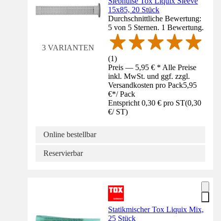
Siebhülse Tox Liquix Sleeve
15x85, 20 Stück
Durchschnittliche Bewertung:
5 von 5 Sternen. 1 Bewertung.
3 VARIANTEN
(
1
)
Preis — 5,95 € * Alle Preise
inkl. MwSt. und ggf. zzgl.
Versandkosten pro Pack
5,95
€
*
/
Pack
Entspricht 0,30 € pro ST
(
0,30
€
/
ST
)
Online bestellbar
Reservierbar
Statikmischer Tox Liquix Mix,
25 Stück