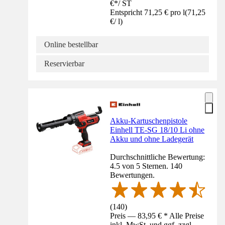
€
*
/
ST
Entspricht 71,25 € pro l
(
71,25
€
/
l
)
Online bestellbar
Reservierbar
Akku-Kartuschenpistole
Einhell TE-SG 18/10 Li ohne
Akku und ohne Ladegerät
Durchschnittliche Bewertung:
4.5 von 5 Sternen. 140
Bewertungen.
(
140
)
Preis — 83,95 € * Alle Preise
inkl. MwSt. und ggf. zzgl.