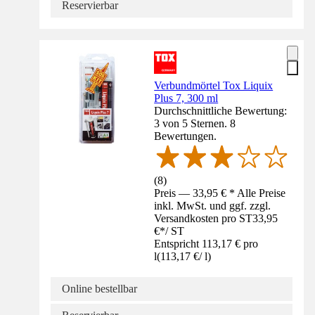
Reservierbar
Verbundmörtel Tox Liquix
Plus 7, 300 ml
Durchschnittliche Bewertung:
3 von 5 Sternen. 8
Bewertungen.
(
8
)
Preis — 33,95 € * Alle Preise
inkl. MwSt. und ggf. zzgl.
Versandkosten pro ST
33,95
€
*
/
ST
Entspricht 113,17 € pro
l
(
113,17 €
/
l
)
Online bestellbar