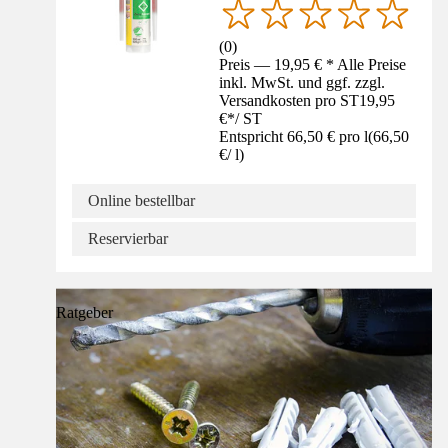
(
0
)
Preis — 19,95 € * Alle Preise
inkl. MwSt. und ggf. zzgl.
Versandkosten pro ST
19,95
€
*
/
ST
Entspricht 66,50 € pro l
(
66,50
€
/
l
)
Online bestellbar
Reservierbar
Ratgeber