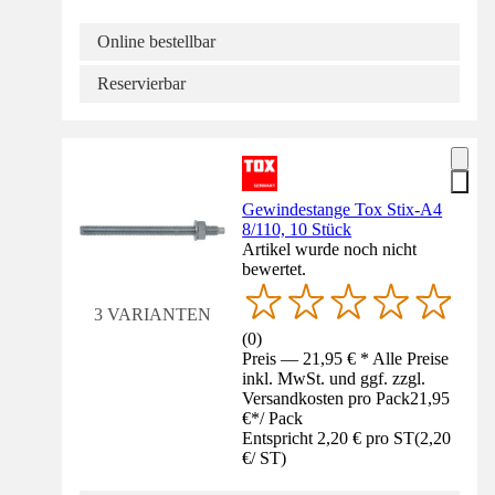
Online bestellbar
Reservierbar
Gewindestange Tox Stix-A4
8/110, 10 Stück
Artikel wurde noch nicht
bewertet.
3 VARIANTEN
(
0
)
Preis — 21,95 € * Alle Preise
inkl. MwSt. und ggf. zzgl.
Versandkosten pro Pack
21,95
€
*
/
Pack
Entspricht 2,20 € pro ST
(
2,20
€
/
ST
)