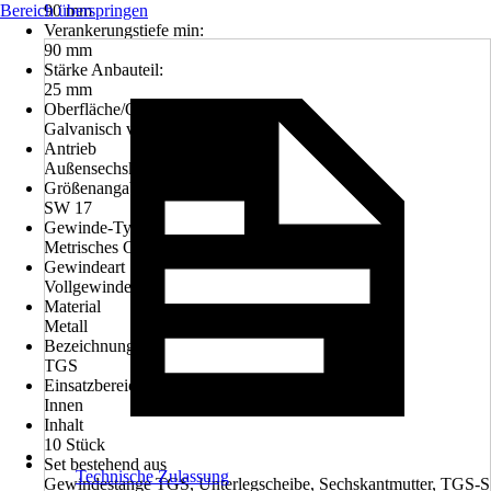
Bereich überspringen
90 mm
Verankerungstiefe min:
90 mm
Stärke Anbauteil:
25 mm
Oberfläche/Oberflächenbehandlung
Galvanisch verzinkt
Antrieb
Außensechskant
Größenangabe zu Antrieb
SW 17
Gewinde-Typ
Metrisches Gewinde
Gewindeart
Vollgewinde
Material
Metall
Bezeichnung
TGS
Einsatzbereich
Innen
Inhalt
10 Stück
Set bestehend aus
Technische Zulassung
Gewindestange TGS, Unterlegscheibe, Sechskantmutter, TGS-S