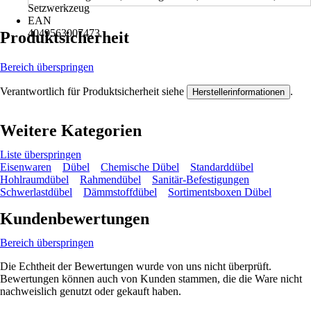
Setzwerkzeug
EAN
4049563007473
Produktsicherheit
Bereich überspringen
Verantwortlich für Produktsicherheit siehe
.
Herstellerinformationen
Weitere Kategorien
Liste überspringen
Eisenwaren
Dübel
Chemische Dübel
Standarddübel
Hohlraumdübel
Rahmendübel
Sanitär-Befestigungen
Schwerlastdübel
Dämmstoffdübel
Sortimentsboxen Dübel
Kundenbewertungen
Bereich überspringen
Die Echtheit der Bewertungen wurde von uns nicht überprüft.
Bewertungen können auch von Kunden stammen, die die Ware nicht
nachweislich genutzt oder gekauft haben.