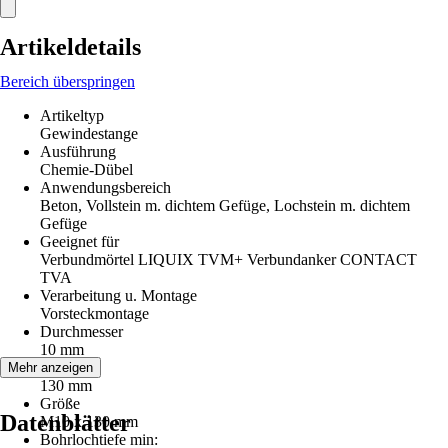
Artikeldetails
Bereich überspringen
Artikeltyp
Gewindestange
Ausführung
Chemie-Dübel
Anwendungsbereich
Beton, Vollstein m. dichtem Gefüge, Lochstein m. dichtem
Gefüge
Geeignet für
Verbundmörtel LIQUIX TVM+ Verbundanker CONTACT
TVA
Verarbeitung u. Montage
Vorsteckmontage
Durchmesser
10 mm
Länge
Mehr anzeigen
130 mm
Größe
Datenblätter
M10 x 130 mm
Bohrlochtiefe min: