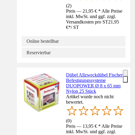
(
2
)
Preis — 21,95 € * Alle Preise
inkl. MwSt. und ggf. zzgl.
Versandkosten pro ST
21,95
€
*
/
ST
Online bestellbar
Reservierbar
Dübel Allzweckdübel Fischer
Befestigungssysteme
DUOPOWER Ø 8 x 65 mm
Nylon 25 Stück
Artikel wurde noch nicht
bewertet.
(
0
)
Preis — 13,95 € * Alle Preise
inkl. MwSt. und ggf. zzgl.