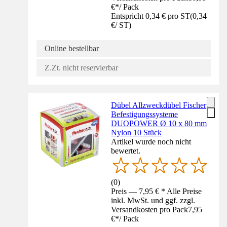
€
*
/
Pack
Entspricht 0,34 € pro ST
(
0,34
€
/
ST
)
Online bestellbar
Z.Zt. nicht reservierbar
Dübel Allzweckdübel Fischer
Befestigungssysteme
DUOPOWER Ø 10 x 80 mm
Nylon 10 Stück
Artikel wurde noch nicht
bewertet.
(
0
)
Preis — 7,95 € * Alle Preise
inkl. MwSt. und ggf. zzgl.
Versandkosten pro Pack
7,95
€
*
/
Pack