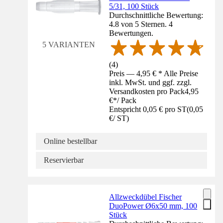
5/31, 100 Stück
Durchschnittliche Bewertung:
4.8 von 5 Sternen. 4
Bewertungen.
5 VARIANTEN
(
4
)
Preis — 4,95 € * Alle Preise
inkl. MwSt. und ggf. zzgl.
Versandkosten pro Pack
4,95
€
*
/
Pack
Entspricht 0,05 € pro ST
(
0,05
€
/
ST
)
Online bestellbar
Reservierbar
Allzweckdübel Fischer
DuoPower Ø6x50 mm, 100
Stück