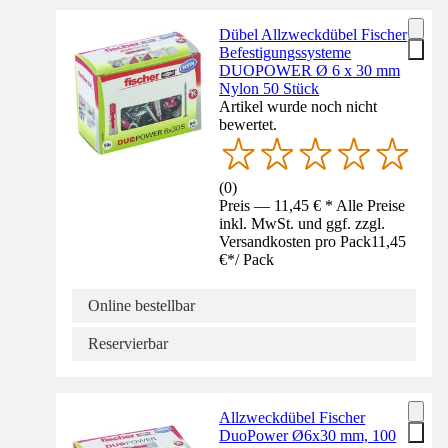
Dübel Allzweckdübel Fischer
Befestigungssysteme
DUOPOWER Ø 6 x 30 mm
Nylon 50 Stück
Artikel wurde noch nicht
bewertet.
(
0
)
Preis — 11,45 € * Alle Preise
inkl. MwSt. und ggf. zzgl.
Versandkosten pro Pack
11,45
€
*
/
Pack
Online bestellbar
Reservierbar
Allzweckdübel Fischer
DuoPower Ø6x30 mm, 100