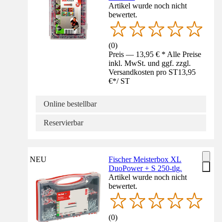
Artikel wurde noch nicht
bewertet.
(
0
)
Preis — 13,95 € * Alle Preise
inkl. MwSt. und ggf. zzgl.
Versandkosten pro ST
13,95
€
*
/
ST
Online bestellbar
Reservierbar
NEU
Fischer Meisterbox XL
DuoPower + S 250-tlg.
Artikel wurde noch nicht
bewertet.
(
0
)