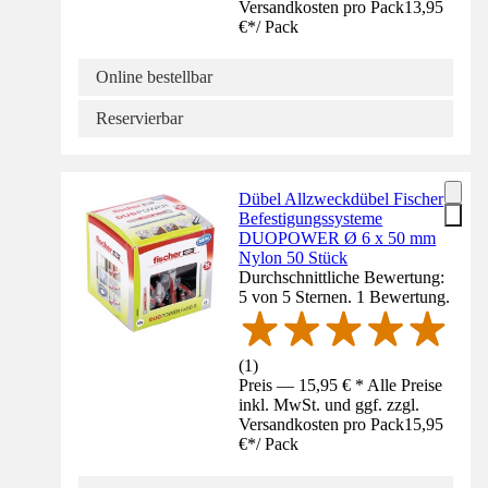
Versandkosten pro Pack
13,95
€
*
/
Pack
Online bestellbar
Reservierbar
Dübel Allzweckdübel Fischer
Befestigungssysteme
DUOPOWER Ø 6 x 50 mm
Nylon 50 Stück
Durchschnittliche Bewertung:
5 von 5 Sternen. 1 Bewertung.
(
1
)
Preis — 15,95 € * Alle Preise
inkl. MwSt. und ggf. zzgl.
Versandkosten pro Pack
15,95
€
*
/
Pack