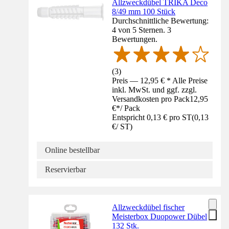
Allzweckdübel TRIKA Deco
8/49 mm 100 Stück
Durchschnittliche Bewertung:
4 von 5 Sternen. 3
Bewertungen.
(
3
)
Preis — 12,95 € * Alle Preise
inkl. MwSt. und ggf. zzgl.
Versandkosten pro Pack
12,95
€
*
/
Pack
Entspricht 0,13 € pro ST
(
0,13
€
/
ST
)
Online bestellbar
Reservierbar
Allzweckdübel fischer
Meisterbox Duopower Dübel
132 Stk.