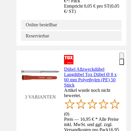
€
*
/
Pack
Entspricht 0,05 € pro ST
(
0,05
€
/
ST
)
Online bestellbar
Reservierbar
Dübel Allzweckdübel
Langdübel Tox Dübel Ø 8 x
60 mm Polyethylen (PE) 50
Stück
Artikel wurde noch nicht
bewertet.
3 VARIANTEN
(
0
)
Preis — 16,95 € * Alle Preise
inkl. MwSt. und ggf. zzgl.
Versandkosten pro Pack
16,95