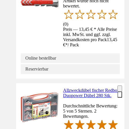
Artikel wurde noch nicht
bewertet.
(
0
)
Preis — 13,45 € * Alle Preise
inkl. MwSt. und ggf. zzgl.
Versandkosten pro Pack
13,45
€
*
/
Pack
Online bestellbar
Reservierbar
Allzweckdübel fischer Redbox
Duopower Dübel 280 Stk.
Durchschnittliche Bewertung:
5 von 5 Sternen. 2
Bewertungen.