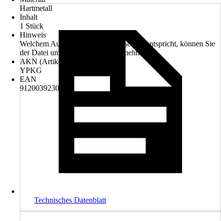
Hartmetall
Inhalt
1 Stück
Hinweis
Welchem Aufnahme Typ Ihre Maschine entspricht, können Sie
der Datei unter "Datenblätter" entnehmen.
AKN (Artikelkurznummer)
YPKG
EAN
9120039230726
Technisches Datenblatt