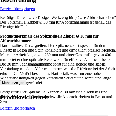
Bereich überspringen
Benötigst Du ein zuverlässiges Werkzeug für präzise Abbrucharbeiten?
Der Spitzmeißel Zipper Ø 30 mm für Abbruchhammer ist genau das
Richtige für Dich.
Produktmerkmale des Spitzmeißels Zipper Ø 30 mm für
Abbruchhammer
Darum solltest Du zugreifen: Der Spitzmeißel ist speziell für den
Einsatz in Beton und Stein konzipiert und ermöglicht präzises Meißeln.
Mit einer Arbeitslänge von 280 mm und einer Gesamtlänge von 400
mm bietet er eine optimale Reichweite für effektive Abbrucharbeiten.
Die 30 mm Sechskantaufnahme sorgt für eine sichere und stabile
Verbindung mit dem Abbruchhammer, was die Effizienz bei der Arbeit
erhöht. Der Meißel besteht aus Hartmetall, was ihm eine hohe
Widerstandsfähigkeit gegen Verschleiß verleiht und somit eine lange
Nutzungsdauer gewährleistet.
Mehr anzeigen
Festgezurrt: Der Spitzmeißel Zipper Ø 30 mm ist ein robustes und
Produktsicherheit
präzises Werkzeug für anspruchsvolle Abbrucharbeiten in Beton und
Stein.
Bereich überspringen