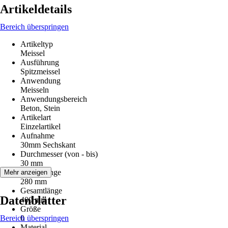
Artikeldetails
Bereich überspringen
Artikeltyp
Meissel
Ausführung
Spitzmeissel
Anwendung
Meisseln
Anwendungsbereich
Beton, Stein
Artikelart
Einzelartikel
Aufnahme
30mm Sechskant
Durchmesser (von - bis)
30 mm
Arbeitslänge
Mehr anzeigen
280 mm
Gesamtlänge
Datenblätter
400 mm
Größe
Bereich überspringen
0
Material