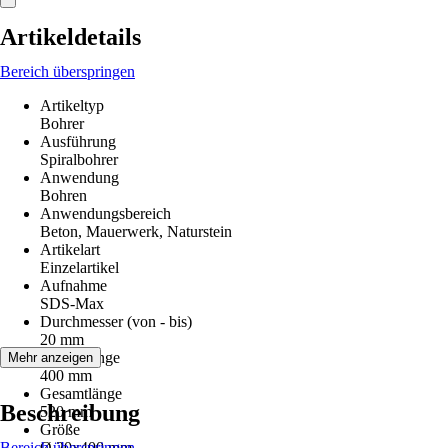
Artikeldetails
Bereich überspringen
Artikeltyp
Bohrer
Ausführung
Spiralbohrer
Anwendung
Bohren
Anwendungsbereich
Beton, Mauerwerk, Naturstein
Artikelart
Einzelartikel
Aufnahme
SDS-Max
Durchmesser (von - bis)
20 mm
Arbeitslänge
Mehr anzeigen
400 mm
Gesamtlänge
Beschreibung
520 mm
Größe
Bereich überspringen
Ø 20x400 mm