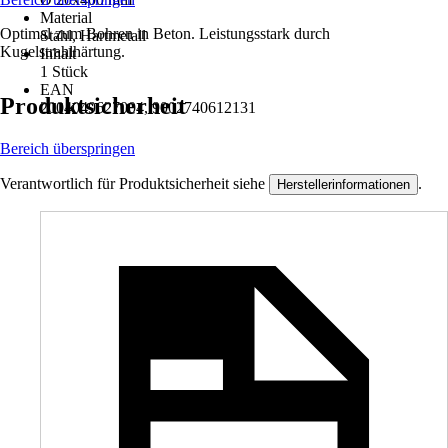
Material
Optimal zum Bohren in Beton. Leistungsstark durch
Stahl, Hartmetall
Kugelstrahlhärtung.
Inhalt
1 Stück
EAN
Produktsicherheit
2004049627004, 9002740612131
Bereich überspringen
Verantwortlich für Produktsicherheit siehe
.
Herstellerinformationen