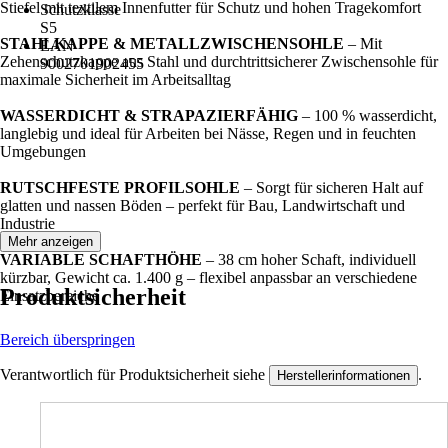
Stiefel mit textilem Innenfutter für Schutz und hohen Tragekomfort
Schutzklasse
S5
STAHLKAPPE & METALLZWISCHENSOHLE
– Mit
EAN
Zehenschutzkappe aus Stahl und durchtrittsicherer Zwischensohle für
9002701902455
maximale Sicherheit im Arbeitsalltag
WASSERDICHT & STRAPAZIERFÄHIG
– 100 % wasserdicht,
langlebig und ideal für Arbeiten bei Nässe, Regen und in feuchten
Umgebungen
RUTSCHFESTE PROFILSOHLE
– Sorgt für sicheren Halt auf
glatten und nassen Böden – perfekt für Bau, Landwirtschaft und
Industrie
Mehr anzeigen
VARIABLE SCHAFTHÖHE
– 38 cm hoher Schaft, individuell
kürzbar, Gewicht ca. 1.400 g – flexibel anpassbar an verschiedene
Produktsicherheit
Einsatzbereiche
Bereich überspringen
Verantwortlich für Produktsicherheit siehe
.
Herstellerinformationen