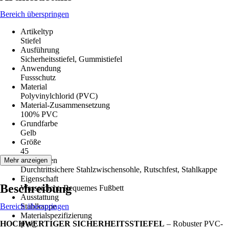
Bereich überspringen
Artikeltyp
Stiefel
Ausführung
Sicherheitsstiefel, Gummistiefel
Anwendung
Fussschutz
Material
Polyvinylchlorid (PVC)
Material-Zusammensetzung
100% PVC
Grundfarbe
Gelb
Größe
45
Funktionen
Mehr anzeigen
Durchtrittsichere Stahlzwischensohle, Rutschfest, Stahlkappe
Eigenschaft
Beschreibung
Wasserdicht, Bequemes Fußbett
Ausstattung
Bereich überspringen
Stahlkappe
Materialspezifizierung
HOCHWERTIGER SICHERHEITSSTIEFEL
– Robuster PVC-
PVC