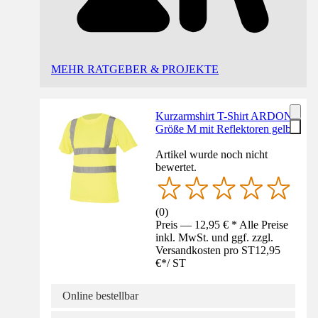
MEHR RATGEBER & PROJEKTE
Kurzarmshirt T-Shirt ARDON
Größe M mit Reflektoren gelb
Artikel wurde noch nicht
bewertet.
(
0
)
Preis — 12,95 € * Alle Preise
inkl. MwSt. und ggf. zzgl.
Versandkosten pro ST
12,95
€
*
/
ST
Online bestellbar