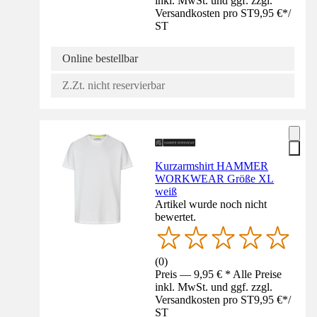
inkl. MwSt. und ggf. zzgl.
Versandkosten pro ST
9,95 €
*
/
ST
Online bestellbar
Z.Zt. nicht reservierbar
Kurzarmshirt HAMMER
WORKWEAR Größe XL
weiß
Artikel wurde noch nicht
bewertet.
(
0
)
Preis — 9,95 € * Alle Preise
inkl. MwSt. und ggf. zzgl.
Versandkosten pro ST
9,95 €
*
/
ST