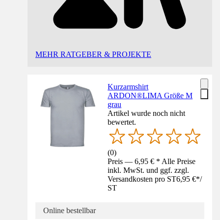
MEHR RATGEBER & PROJEKTE
Kurzarmshirt
ARDON®LIMA Größe M
grau
Artikel wurde noch nicht
bewertet.
(
0
)
Preis — 6,95 € * Alle Preise
inkl. MwSt. und ggf. zzgl.
Versandkosten pro ST
6,95 €
*
/
ST
Online bestellbar