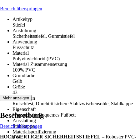
Bereich überspringen
Artikeltyp
Stiefel
Ausführung
Sicherheitsstiefel, Gummistiefel
Anwendung
Fussschutz
Material
Polyvinylchlorid (PVC)
Material-Zusammensetzung
100% PVC
Grundfarbe
Gelb
Größe
43
Funktionen
Mehr anzeigen
Rutschfest, Durchtrittsichere Stahlzwischensohle, Stahlkappe
Eigenschaft
Beschreibung
Wasserdicht, Bequemes Fußbett
Ausstattung
Bereich überspringen
Stahlkappe
Materialspezifizierung
HOCHWERTIGER SICHERHEITSSTIEFEL
– Robuster PVC-
PVC