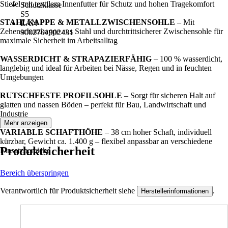
Stiefel mit textilem Innenfutter für Schutz und hohen Tragekomfort
Schutzklasse
S5
STAHLKAPPE & METALLZWISCHENSOHLE
– Mit
EAN
Zehenschutzkappe aus Stahl und durchtrittsicherer Zwischensohle für
9002701902431
maximale Sicherheit im Arbeitsalltag
WASSERDICHT & STRAPAZIERFÄHIG
– 100 % wasserdicht,
langlebig und ideal für Arbeiten bei Nässe, Regen und in feuchten
Umgebungen
RUTSCHFESTE PROFILSOHLE
– Sorgt für sicheren Halt auf
glatten und nassen Böden – perfekt für Bau, Landwirtschaft und
Industrie
Mehr anzeigen
VARIABLE SCHAFTHÖHE
– 38 cm hoher Schaft, individuell
kürzbar, Gewicht ca. 1.400 g – flexibel anpassbar an verschiedene
Produktsicherheit
Einsatzbereiche
Bereich überspringen
Verantwortlich für Produktsicherheit siehe
.
Herstellerinformationen