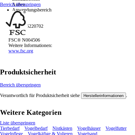
Bereich überspringen
Außen
Anwendungsbereich
Vogel
EAN
4042085220702
FSC® N004506
Weitere Informationen:
www.fsc.org
Produktsicherheit
Bereich überspringen
Verantwortlich für Produktsicherheit siehe
.
Herstellerinformationen
Weitere Kategorien
Liste überspringen
Tierbedarf
Vogelbedarf
Nistkästen
Vogelhäuser
Vogelfutter
Vogelpflege
Vogelkäfige & Volieren
Vogelsand