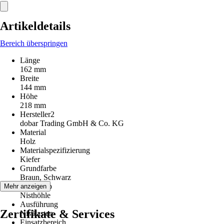
Artikeldetails
Bereich überspringen
Länge
162 mm
Breite
144 mm
Höhe
218 mm
Hersteller2
dobar Trading GmbH & Co. KG
Material
Holz
Materialspezifizierung
Kiefer
Grundfarbe
Braun, Schwarz
Artikeltyp
Mehr anzeigen
Nisthöhle
Ausführung
Zertifikate & Services
Nistkasten
Einsatzbereich