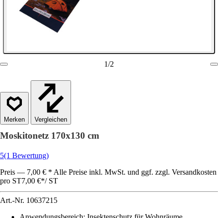
1
/
2
Vergleichen
Moskitonetz 170x130 cm
5
(1 Bewertung)
Preis — 7,00 € * Alle Preise inkl. MwSt. und ggf. zzgl. Versandkosten
pro ST
7,00 €
*
/
ST
Art.-Nr.
10637215
Anwendungsbereich
:
Insektenschutz für Wohnräume