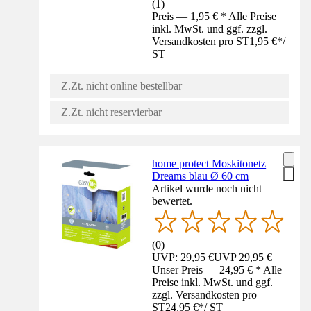
(
1
)
Preis — 1,95 € * Alle Preise
inkl. MwSt. und ggf. zzgl.
Versandkosten pro ST
1,95 €
*
/
ST
Z.Zt. nicht online bestellbar
Z.Zt. nicht reservierbar
home protect Moskitonetz
Dreams blau Ø 60 cm
Artikel wurde noch nicht
bewertet.
(
0
)
UVP: 29,95 €
UVP
29,95 €
Unser Preis — 24,95 € * Alle
Preise inkl. MwSt. und ggf.
zzgl. Versandkosten pro
ST
24,95 €
*
/
ST