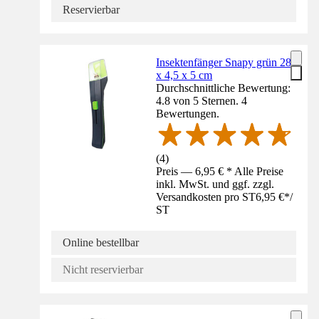
Reservierbar
Insektenfänger Snapy grün 28
x 4,5 x 5 cm
Durchschnittliche Bewertung:
4.8 von 5 Sternen. 4
Bewertungen.
(
4
)
Preis — 6,95 € * Alle Preise
inkl. MwSt. und ggf. zzgl.
Versandkosten pro ST
6,95 €
*
/
ST
Online bestellbar
Nicht reservierbar