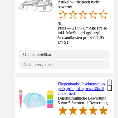
Artikel wurde noch nicht
bewertet.
(
0
)
Preis — 21,95 € * Alle Preise
inkl. MwSt. und ggf. zzgl.
Versandkosten pro ST
21,95
€
*
/
ST
Online bestellbar
Nicht reservierbar
Fliegenhaube Insektenschutz
gelb, grün, blau, rosa 30x18
cm sortiert
Durchschnittliche Bewertung:
5 von 5 Sternen. 1 Bewertung.