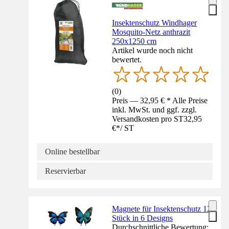
Insektenschutz Windhager
Mosquito-Netz anthrazit
250x1250 cm
Artikel wurde noch nicht
bewertet.
(
0
)
Preis — 32,95 € * Alle Preise
inkl. MwSt. und ggf. zzgl.
Versandkosten pro ST
32,95
€
*
/
ST
Online bestellbar
Reservierbar
Magnete für Insektenschutz 12
Stück in 6 Designs
Durchschnittliche Bewertung: