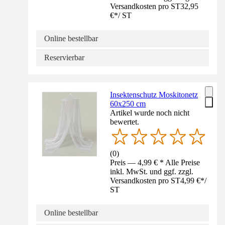
Versandkosten pro ST
32,95
€
*
/
ST
Online bestellbar
Reservierbar
Insektenschutz Moskitonetz
60x250 cm
Artikel wurde noch nicht
bewertet.
(
0
)
Preis — 4,99 € * Alle Preise
inkl. MwSt. und ggf. zzgl.
Versandkosten pro ST
4,99 €
*
/
ST
Online bestellbar