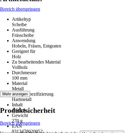
Bereich überspringen
Artikeltyp
Scheibe
Ausführung
Frässcheibe
Anwendung
Hobeln, Fräsen, Entgraten
Geeignet für
Holz
Zu bearbeitendes Material
Vollholz
Durchmesser
100 mm
Material
Metall
Materialspezifizierung
Mehr anzeigen
Hartmetall
Inhalt
Produktsicherheit
1 Stück
Gewicht
270 g
Bereich überspringen
EAN
9313478020052