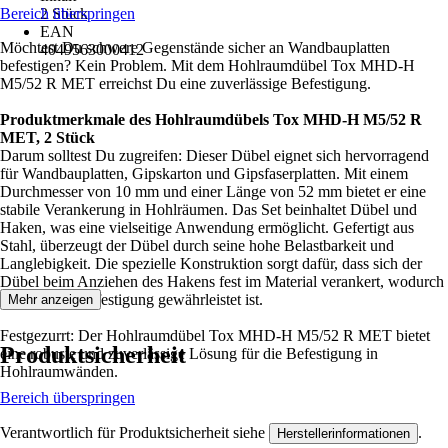
Bereich überspringen
2 Stück
EAN
Möchtest Du schwere Gegenstände sicher an Wandbauplatten
4049563000412
befestigen? Kein Problem. Mit dem Hohlraumdübel Tox MHD-H
M5/52 R MET erreichst Du eine zuverlässige Befestigung.
Produktmerkmale des Hohlraumdübels Tox MHD-H M5/52 R
MET, 2 Stück
Darum solltest Du zugreifen: Dieser Dübel eignet sich hervorragend
für Wandbauplatten, Gipskarton und Gipsfaserplatten. Mit einem
Durchmesser von 10 mm und einer Länge von 52 mm bietet er eine
stabile Verankerung in Hohlräumen. Das Set beinhaltet Dübel und
Haken, was eine vielseitige Anwendung ermöglicht. Gefertigt aus
Stahl, überzeugt der Dübel durch seine hohe Belastbarkeit und
Langlebigkeit. Die spezielle Konstruktion sorgt dafür, dass sich der
Dübel beim Anziehen des Hakens fest im Material verankert, wodurch
eine sichere Befestigung gewährleistet ist.
Mehr anzeigen
Festgezurrt: Der Hohlraumdübel Tox MHD-H M5/52 R MET bietet
Produktsicherheit
eine robuste und zuverlässige Lösung für die Befestigung in
Hohlraumwänden.
Bereich überspringen
Verantwortlich für Produktsicherheit siehe
.
Herstellerinformationen