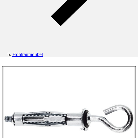
Hohlraumdübel