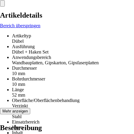
Artikeldetails
Bereich überspringen
Artikeltyp
Dübel
Ausführung
Dübel + Haken Set
Anwendungsbereich
Wandbauplatten, Gipskarton, Gipsfaserplatten
Durchmesser
10 mm
Bohrdurchmesser
10 mm
Länge
52 mm
Oberfläche/Oberflächenbehandlung
Verzinkt
Material
Mehr anzeigen
Stahl
Einsatzbereich
Beschreibung
Innen
Inhalt