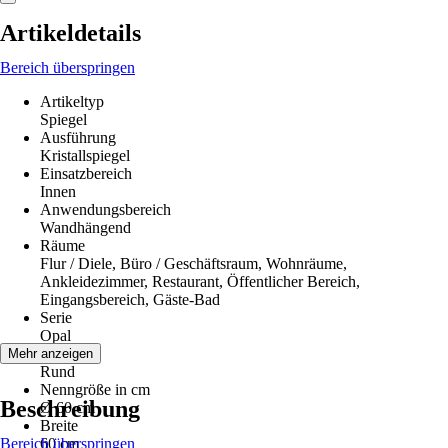
Artikeldetails
Bereich überspringen
Artikeltyp
Spiegel
Ausführung
Kristallspiegel
Einsatzbereich
Innen
Anwendungsbereich
Wandhängend
Räume
Flur / Diele, Büro / Geschäftsraum, Wohnräume,
Ankleidezimmer, Restaurant, Öffentlicher Bereich,
Eingangsbereich, Gäste-Bad
Serie
Opal
Form
Mehr anzeigen
Rund
Nenngröße in cm
Beschreibung
Ø 60 cm
Breite
Bereich überspringen
60 cm