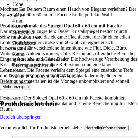
Höhe
Möchtest Du Deinem Raum einen Hauch von Eleganz verleihen? Der
60 cm
Spiegel Opal 60 x 60 cm mit Facette ist die perfekte Wahl.
Stärke
4 mm
Produktmerkmale des Spiegel Opal 60 x 60 cm mit Facette
Glasart
Darum solltest Du zugreifen: Dieser Kristallspiegel besticht durch
Spiegelglas
seine runde Form und die elegante Flachfacette, die für einen edlen
Produktdetails
Look sorgt. Mit einer Größe von 60 x 60 cm eignet er sich
Flachfacette
hervorragend für verschiedene Innenräume wie Flur, Diele, Büro,
Schutzart
Wohnräume, Ankleidezimmer, Café, Restaurant, öffentliche Bereiche,
Keine
Eingangsbereiche und Gäste-Bäder. Die hochwertige Verarbeitung des
Im Lieferumfang enthalten
Kristallspiegels sorgt für klare Reflexionen und eine lange
Befestigungsmaterial
Lebensdauer. Die Facette verleiht dem Spiegel eine zusätzliche Tiefe
EAN
und lässt ihn besonders stilvoll wirken. Dank der mitgelieferten
2004247582006, 8590475710150
Befestigungsmaterialien ist die Montage unkompliziert und schnell
erledigt.
Mehr anzeigen
Festgezurrt: Der Spiegel Opal 60 x 60 cm mit Facette kombiniert
Produktsicherheit
stilvolles Design mit Funktionalität und ist eine Bereicherung für jeden
Raum.
Bereich überspringen
Verantwortlich für Produktsicherheit siehe
.
Herstellerinformationen