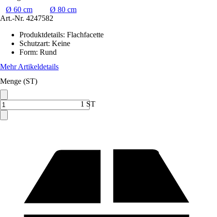
Ø 60 cm
Ø 80 cm
Art.-Nr.
4247582
Produktdetails
:
Flachfacette
Schutzart
:
Keine
Form
:
Rund
Mehr Artikeldetails
Menge (ST)
1 ST