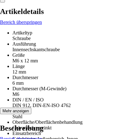
Artikeldetails
Bereich überspringen
Artikeltyp
Schraube
Ausführung
Innensechskantschraube
Größe
M6 x 12 mm
Länge
12 mm
Durchmesser
6 mm
Durchmesser (M-Gewinde)
M6
DIN / EN / ISO
DIN 912, DIN-EN-ISO 4762
Material
Mehr anzeigen
Stahl
Oberfläche/Oberflächenbehandlung
Beschreibung
Galvanisch verzinkt
Einsatzbereich
Bereich überspringen
Geschützter Außenbereich, Innen