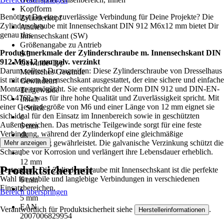
Kopfform
Benötigst Du eine zuverlässige Verbindung für Deine Projekte? Die
Zylinderkopf
Zylinderschraube mit Innensechskant DIN 912 M6x12 mm bietet Dir
Antrieb
genau das.
Innensechskant (SW)
Größenangabe zu Antrieb
Produktmerkmale der Zylinderschraube m. Innensechskant DIN
S 5
912 M6x12 mm galv. verzinkt
Gewinde-Typ
Darum solltest Du zugreifen: Diese Zylinderschraube von Dresselhaus
Metrisches Gewinde
ist mit einem Innensechskant ausgestattet, der eine sichere und einfache
Gewindeart
Montage ermöglicht. Sie entspricht der Norm DIN 912 und DIN-EN-
Teilgewinde
ISO 4762, was für ihre hohe Qualität und Zuverlässigkeit spricht. Mit
Inhalt
einer Gewindegröße von M6 und einer Länge von 12 mm eignet sie
1 Stück
sich ideal für den Einsatz im Innenbereich sowie in geschützten
d
Außenbereichen. Das metrische Teilgewinde sorgt für eine feste
6 mm
Verbindung, während der Zylinderkopf eine gleichmäßige
dk
Druckverteilung gewährleistet. Die galvanische Verzinkung schützt die
Mehr anzeigen
10 mm
Schraube vor Korrosion und verlängert ihre Lebensdauer erheblich.
l
12 mm
Produktsicherheit
Festgezurrt: Die Zylinderschraube mit Innensechskant ist die perfekte
k
Wahl für stabile und langlebige Verbindungen in verschiedenen
6 mm
Einsatzbereichen.
s
Bereich überspringen
5 mm
EAN
Verantwortlich für Produktsicherheit siehe
.
Herstellerinformationen
2007006829954