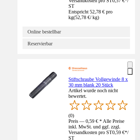
Versandkosten pro ST
0,57 €
*
/
ST
Entspricht 52,78 € pro
kg
(
52,78 €
/
kg
)
Online bestellbar
Reservierbar
Stiftschraube Vollgewinde 8 x
30 mm blank 20 Stück
Artikel wurde noch nicht
bewertet.
(
0
)
Preis — 0,59 € * Alle Preise
inkl. MwSt. und ggf. zzgl.
Versandkosten pro ST
0,59 €
*
/
ST