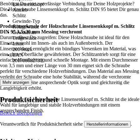
Benötigst Du eine zuverlässige Verbindung für Deine Holzprojekte?
Linsensenkkopf
Die Holzschraube Linsensenkkopf m. Schlitz DIN 95 bietet Dir genau
Antrieb
das.
Schlitz
Gewinde-Typ
Produktmerkmale der Holzschraube Linsensenkkopf m. Schlitz
Holzgewinde
DIN 95 3,5x30 mm Messing verchromt
Gewindeart
Darum solltest Du zugreifen: Diese Holzschraube ist ideal für den
Teilgewinde
Einsatz sowohl im Innen- als auch im Außenbereich. Der
Inhalt
Linsensenkkopf ermöglicht ein bündiges Versenken im Material, was
200 Stück
eine glatte Oberfläche gewährleistet. Der Schlitzantrieb sorgt für eine
EAN
einfache Handhabung und schnelle Montage. Mit einem Durchmesser
2007006827370
von 3,5 mm und einer Länge von 30 mm eignet sich die Schraube
perfekt für verschiedene Holzverbindungen. Das Material aus Messing
verleiht der Schraube eine hohe Stabilität, während die verchromte
Oberfläche für eine ansprechende Optik sorgt und gleichzeitig die
Mehr anzeigen
Langlebigkeit erhöht.
Produktsicherheit
Festgezurrt: Die Holzschraube Linsensenkkopf m. Schlitz ist die ideale
Wahl für langlebige und stabile Holzverbindungen mit einem
ansprechenden Finish.
Bereich überspringen
Verantwortlich für Produktsicherheit siehe
.
Herstellerinformationen