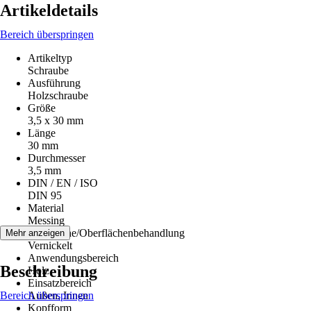
Artikeldetails
Bereich überspringen
Artikeltyp
Schraube
Ausführung
Holzschraube
Größe
3,5 x 30 mm
Länge
30 mm
Durchmesser
3,5 mm
DIN / EN / ISO
DIN 95
Material
Messing
Oberfläche/Oberflächenbehandlung
Mehr anzeigen
Vernickelt
Anwendungsbereich
Beschreibung
Holz
Einsatzbereich
Bereich überspringen
Außen, Innen
Kopfform