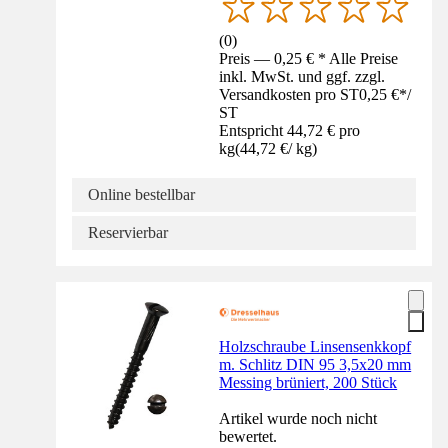
(
0
)
Preis — 0,25 € * Alle Preise
inkl. MwSt. und ggf. zzgl.
Versandkosten pro ST
0,25 €
*
/
ST
Entspricht 44,72 € pro
kg
(
44,72 €
/
kg
)
Online bestellbar
Reservierbar
Holzschraube Linsensenkkopf
m. Schlitz DIN 95 3,5x20 mm
Messing brüniert, 200 Stück
Artikel wurde noch nicht
bewertet.