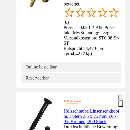
bewertet.
(
0
)
Preis — 0,08 € * Alle Preise
inkl. MwSt. und ggf. zzgl.
Versandkosten pro ST
0,08 €
*
/
ST
Entspricht 54,42 € pro
kg
(
54,42 €
/
kg
)
Online bestellbar
Reservierbar
Holzschraube Linsensenkkopf
m. I-Stern 3,5 x 25 mm, DIN
95, Brüniert, 200 Stück
Durchschnittliche Bewertung: