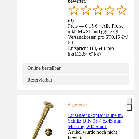
bewertet.
(
0
)
Preis — 0,15 € * Alle Preise
inkl. MwSt. und ggf. zzgl.
Versandkosten pro ST
0,15 €
*
/
ST
Entspricht 113,64 € pro
kg
(
113,64 €
/
kg
)
Online bestellbar
Reservierbar
Linsensenkkopfschraube m.
Schlitz DIN 95 4,5x45 mm
Messing, 200 Stück
Artikel wurde noch nicht
bewertet.