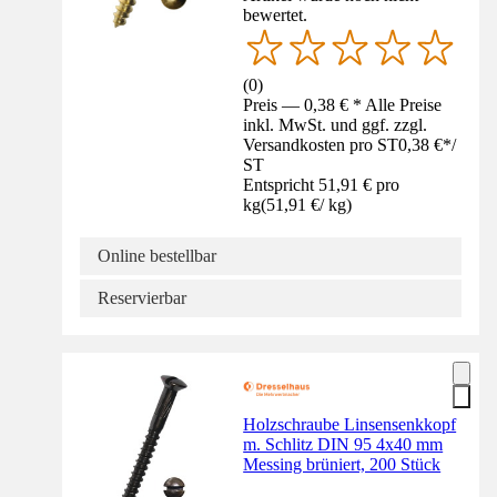
bewertet.
(
0
)
Preis — 0,38 € * Alle Preise
inkl. MwSt. und ggf. zzgl.
Versandkosten pro ST
0,38 €
*
/
ST
Entspricht 51,91 € pro
kg
(
51,91 €
/
kg
)
Online bestellbar
Reservierbar
Holzschraube Linsensenkkopf
m. Schlitz DIN 95 4x40 mm
Messing brüniert, 200 Stück