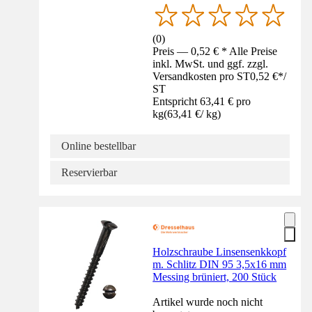
(
0
)
Preis — 0,52 € * Alle Preise
inkl. MwSt. und ggf. zzgl.
Versandkosten pro ST
0,52 €
*
/
ST
Entspricht 63,41 € pro
kg
(
63,41 €
/
kg
)
Online bestellbar
Reservierbar
Holzschraube Linsensenkkopf
m. Schlitz DIN 95 3,5x16 mm
Messing brüniert, 200 Stück
Artikel wurde noch nicht