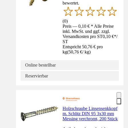
bewertet.
(
0
)
Preis — 0,10 € * Alle Preise
inkl. MwSt. und ggf. zzgl.
Versandkosten pro ST
0,10 €
*
/
ST
Entspricht 50,76 € pro
kg
(
50,76 €
/
kg
)
Online bestellbar
Reservierbar
Holzschraube Linsensenkkopf
m. Schlitz DIN 95 3x30 mm
Messing verchromt, 200 Stück