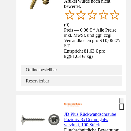
Artikel wurde noch nicht
bewertet.
(
0
)
Preis — 0,06 € * Alle Preise
inkl. MwSt. und ggf. zzgl.
Versandkosten pro ST
0,06 €
*
/
ST
Entspricht 81,63 € pro
kg
(
81,63 €
/
kg
)
Online bestellbar
Reservierbar
JD Plus Rückwandschraube
Pozidriv 3x16 mm galv.
verzinkt, 100 Stück
Durchschnittliche Bewertung: