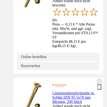
Artikel wurde noch nicht
bewertet.
(
0
)
Preis — 0,13 € * Alle Preise
inkl. MwSt. und ggf. zzgl.
Versandkosten pro ST
0,13 €
*
/
ST
Entspricht 48,15 € pro
kg
(
48,15 €
/
kg
)
Online bestellbar
Reservierbar
Linsensenkkopfschraube m.
Schlitz DIN 95 5x70 mm
Messing, 200 Stück
Artikel wurde noch nicht