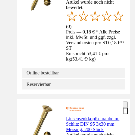
Artikel wurde noch nicht
bewertet.
(
0
)
Preis — 0,18 € * Alle Preise
inkl. MwSt. und ggf. zzgl.
Versandkosten pro ST
0,18 €
*
/
ST
Entspricht 53,41 € pro
kg
(
53,41 €
/
kg
)
Online bestellbar
Reservierbar
Linsensenkkopfschraube m.
Schlitz DIN 95 3x30 mm
Messing, 200 Stück
Artikel wurde noch nicht