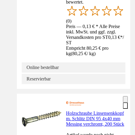
bewertet.
(
0
)
Preis — 0,13 € * Alle Preise
inkl. MwSt. und ggf. zzgl.
Versandkosten pro ST
0,13 €
*
/
ST
Entspricht 80,25 € pro
kg
(
80,25 €
/
kg
)
Online bestellbar
Reservierbar
Holzschraube Linsensenkkopf
m. Schlitz DIN 95 4x40 mm
Messing verchromt, 200 Stück
Artikel wurde noch nicht