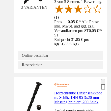
3 von 5 Sternen. 1 Bewertung.
3 VARIANTEN
(
1
)
Preis — 0,05 € * Alle Preise
inkl. MwSt. und ggf. zzgl.
Versandkosten pro ST
0,05 €
*
/
ST
Entspricht 31,85 € pro
kg
(
31,85 €
/
kg
)
Online bestellbar
Reservierbar
Holzschraube Linsensenkkopf
m. Schlitz DIN 95 3x20 mm
Messing brüniert, 200 Stück
Artikel wurde noch nicht