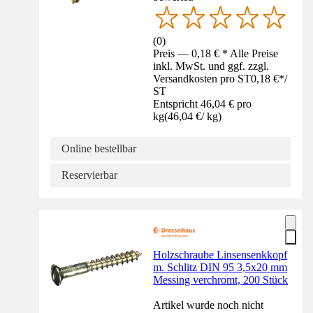
(
0
)
Preis — 0,18 € * Alle Preise
inkl. MwSt. und ggf. zzgl.
Versandkosten pro ST
0,18 €
*
/
ST
Entspricht 46,04 € pro
kg
(
46,04 €
/
kg
)
Online bestellbar
Reservierbar
Holzschraube Linsensenkkopf
m. Schlitz DIN 95 3,5x20 mm
Messing verchromt, 200 Stück
Artikel wurde noch nicht