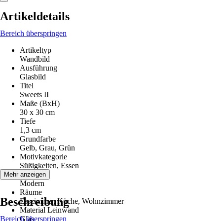
Artikeldetails
Bereich überspringen
Artikeltyp
Wandbild
Ausführung
Glasbild
Titel
Sweets II
Maße (BxH)
30 x 30 cm
Tiefe
1,3 cm
Grundfarbe
Gelb, Grau, Grün
Motivkategorie
Süßigkeiten, Essen
Stilwelt
Mehr anzeigen
Modern
Räume
Beschreibung
Esszimmer, Küche, Wohnzimmer
Material Leinwand
Bereich überspringen
Glas