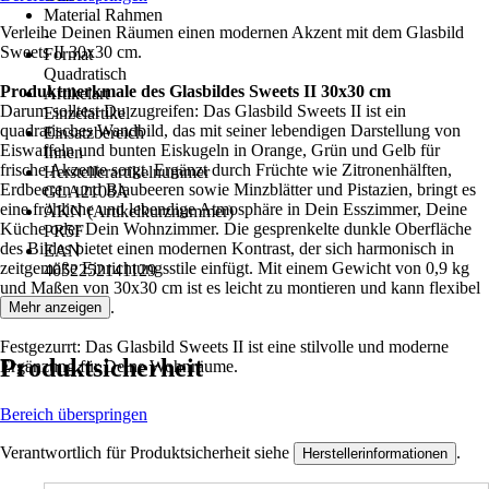
Material Rahmen
Verleihe Deinen Räumen einen modernen Akzent mit dem Glasbild
-
Sweets II 30x30 cm.
Format
Quadratisch
Produktmerkmale des Glasbildes Sweets II 30x30 cm
Artikelart
Darum solltest Du zugreifen: Das Glasbild Sweets II ist ein
Einzelartikel
quadratisches Wandbild, das mit seiner lebendigen Darstellung von
Einsatzbereich
Eiswaffeln und bunten Eiskugeln in Orange, Grün und Gelb für
Innen
frische Akzente sorgt. Ergänzt durch Früchte wie Zitronenhälften,
Herstellerartikelnummer
Erdbeeren und Blaubeeren sowie Minzblätter und Pistazien, bringt es
GLA2108A
eine fröhliche und lebendige Atmosphäre in Dein Esszimmer, Deine
AKN (Artikelkurznummer)
Küche oder Dein Wohnzimmer. Die gesprenkelte dunkle Oberfläche
PR5F
des Bildes bietet einen modernen Kontrast, der sich harmonisch in
EAN
zeitgemäße Einrichtungsstile einfügt. Mit einem Gewicht von 0,9 kg
4052252141129
und Maßen von 30x30 cm ist es leicht zu montieren und kann flexibel
platziert werden.
Mehr anzeigen
Festgezurrt: Das Glasbild Sweets II ist eine stilvolle und moderne
Produktsicherheit
Ergänzung für Deine Wohnräume.
Bereich überspringen
Verantwortlich für Produktsicherheit siehe
.
Herstellerinformationen