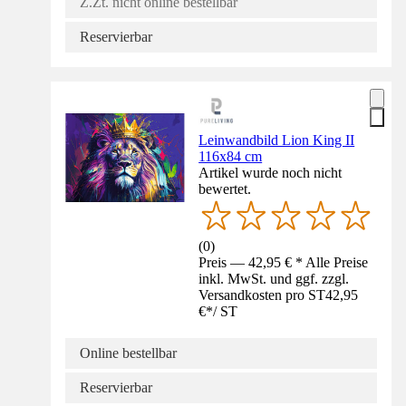
Z.Zt. nicht online bestellbar
Reservierbar
Leinwandbild Lion King II
116x84 cm
Artikel wurde noch nicht
bewertet.
(
0
)
Preis — 42,95 € * Alle Preise
inkl. MwSt. und ggf. zzgl.
Versandkosten pro ST
42,95
€
*
/
ST
Online bestellbar
Reservierbar