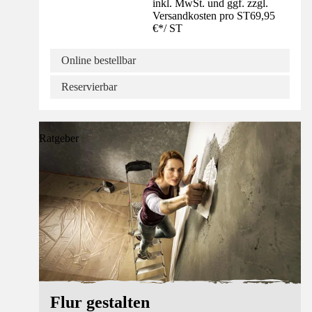
inkl. MwSt. und ggf. zzgl.
Versandkosten pro ST
69,95
€
*
/
ST
Online bestellbar
Reservierbar
Ratgeber
Flur gestalten