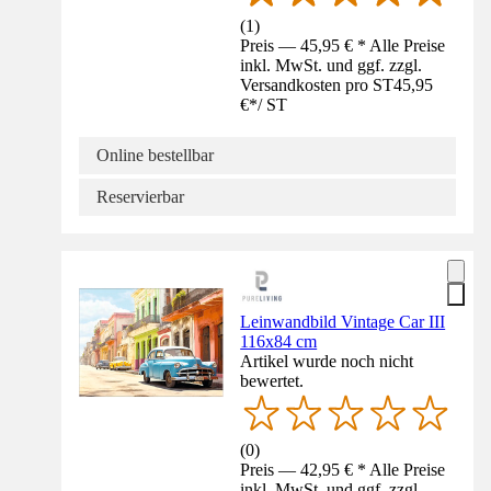
(
1
)
Preis — 45,95 € * Alle Preise
inkl. MwSt. und ggf. zzgl.
Versandkosten pro ST
45,95
€
*
/
ST
Online bestellbar
Reservierbar
Leinwandbild Vintage Car III
116x84 cm
Artikel wurde noch nicht
bewertet.
(
0
)
Preis — 42,95 € * Alle Preise
inkl. MwSt. und ggf. zzgl.