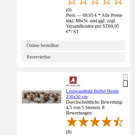
(
0
)
Preis — 69,95 € * Alle Preise
inkl. MwSt. und ggf. zzgl.
Versandkosten pro ST
69,95
€
*
/
ST
Online bestellbar
Reservierbar
Leinwandbild Büffel Herde
150x50 cm
Durchschnittliche Bewertung:
4.5 von 5 Sternen. 8
Bewertungen.
(
8
)