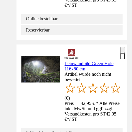
€
*
/
ST
Online bestellbar
Reservierbar
Leinwandbild Green Hole
116x80 cm
Artikel wurde noch nicht
bewertet.
(
0
)
Preis — 42,95 € * Alle Preise
inkl. MwSt. und ggf. zzgl.
Versandkosten pro ST
42,95
€
*
/
ST