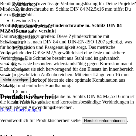
Benötigst Du eine zuverlässige Verbindungslösung für Deine Projekte?
Zylinderkopf
Mit der Zylinderschraube m. Schlitz DIN 84 M2,5x16 mm triffst Du
Antrieb
die richtige Wahl.
Schlitz
Gewinde-Typ
Produktmerkmale der Zylinderschraube m. Schlitz DIN 84
Metrisches Gewinde
M2,5x16 mm galv. verzinkt
Gewindeart
Darum solltest Du zugreifen: Diese Zylinderschraube mit
Vollgewinde
Schlitzantrieb ist nach DIN 84 und DIN-EN-ISO 1207 gefertigt, was
Inhalt
für hohe Präzision und Passgenauigkeit sorgt. Das metrische
1 Stück
Vollgewinde der Größe M2,5 gewährleistet eine feste und sichere
d
Verbindung. Die Schraube besteht aus Stahl und ist galvanisch
2,5 mm
verzinkt, was sie besonders widerstandsfähig gegen Korrosion macht.
dk
Dadurch eignet sie sich hervorragend für den Einsatz im Innenbereich
4,5 mm
sowie in geschützten Außenbereichen. Mit einer Länge von 16 mm
l
und einem Zylinderkopf bietet sie eine optimale Kombination aus
Mehr anzeigen
16 mm
Stabilität und einfacher Handhabung.
k
1,6 mm
Produktsicherheit
Festgezurrt: Die Zylinderschraube m. Schlitz DIN 84 M2,5x16 mm ist
EAN
die ideale Wahl für präzise und korrosionsbeständige Verbindungen in
2007002652600
verschiedenen Anwendungsbereichen.
Bereich überspringen
Verantwortlich für Produktsicherheit siehe
.
Herstellerinformationen