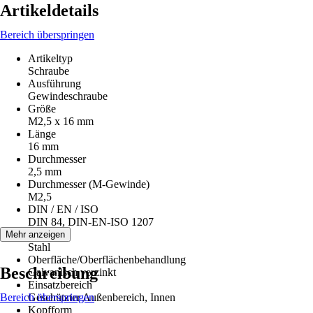
Artikeldetails
Bereich überspringen
Artikeltyp
Schraube
Ausführung
Gewindeschraube
Größe
M2,5 x 16 mm
Länge
16 mm
Durchmesser
2,5 mm
Durchmesser (M-Gewinde)
M2,5
DIN / EN / ISO
DIN 84, DIN-EN-ISO 1207
Material
Mehr anzeigen
Stahl
Oberfläche/Oberflächenbehandlung
Beschreibung
Galvanisch verzinkt
Einsatzbereich
Bereich überspringen
Geschützter Außenbereich, Innen
Kopfform