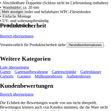
• Abschließbare Doppeltür (Schloss nicht im Lieferumfang enthalten)
• Wandstärke: ca. 20 mm
• Selbstnivellierender und befahrbarer WPC-Fliesenboden
Mehr anzeigen
• Einfache Montage
• UV- und witterungsbeständig
Produktsicherheit
• Farbe: beige/taupe
Bereich überspringen
Verantwortlich für Produktsicherheit siehe
.
Herstellerinformationen
Weitere Kategorien
Liste überspringen
Garten
Gartenaufbewahrung
Gartenschränke
Gartenhäuser
Carports
Garagen
Mülltonnenboxen
Auflagenboxen
Kundenbewertungen
Bereich überspringen
Die Echtheit der Bewertungen wurde von uns nicht überprüft.
Bewertungen können auch von Kunden stammen, die die Ware nicht