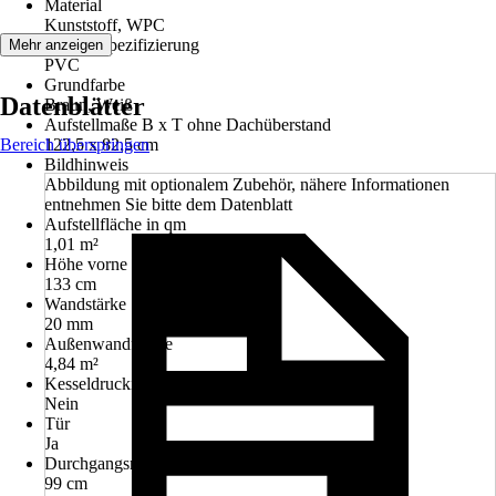
Material
Kunststoff, WPC
Materialspezifizierung
Mehr anzeigen
PVC
Grundfarbe
Datenblätter
Braun, Weiß
Aufstellmaße B x T ohne Dachüberstand
Bereich überspringen
122,5 x 82,5 cm
Bildhinweis
Abbildung mit optionalem Zubehör, nähere Informationen
entnehmen Sie bitte dem Datenblatt
Aufstellfläche in qm
1,01 m²
Höhe vorne
133 cm
Wandstärke
20 mm
Außenwandfläche
4,84 m²
Kesseldruckimprägniert
Nein
Tür
Ja
Durchgangsmaß Tür
99 cm