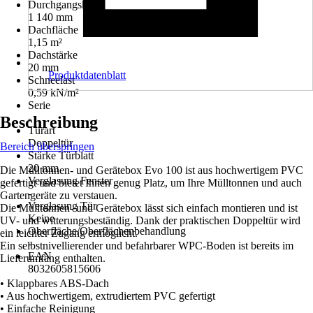
Durchgangshöhe
1 140 mm
Dachfläche
1,15 m²
Dachstärke
20 mm
Produktdatenblatt
Schneelast
0,59 kN/m²
Serie
-
Beschreibung
Türart
Doppeltür
Bereich überspringen
Stärke Türblatt
20 mm
Die Mülltonnen- und Gerätebox Evo 100 ist aus hochwertigem PVC
Verglasung Fenster
gefertigt und bietet Ihnen genug Platz, um Ihre Mülltonnen und auch
-
Gartengeräte zu verstauen.
Verglasung Tür
Die Mülltonnen- und Gerätebox lässt sich einfach montieren und ist
Keine
UV- und witterungsbeständig. Dank der praktischen Doppeltür wird
Oberfläche/Oberflächenbehandlung
ein leichter Zugang ermöglicht.
-
Ein selbstnivellierender und befahrbarer WPC-Boden ist bereits im
EAN
Lieferumfang enthalten.
8032605815606
• Klappbares ABS-Dach
• Aus hochwertigem, extrudiertem PVC gefertigt
• Einfache Reinigung