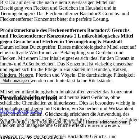
Bist Du auf der Suche nach einem zuverlässigen Mittel zur
Beseitigung von Flecken und Gerüchen im Haushalt und in
Tierumgebungen? Das Fleckenentferner Bactador® Geruchs- und
Fleckenentferner Konzentrat bietet die perfekte Lösung.
Produktmerkmale des Fleckenentferners Bactador® Geruchs-
und Fleckenentferner Konzentrats 1 L mikrobiologisches Mittel
gegen Gerüche und Flecken in Tierumgebung & Haushalt
Darum solltest Du zugreifen: Dieses mikrobiologische Mittel setzt auf
eine kraftvolle Wirkformel zur Bekämpfung von Gerüchen und
Flecken. Mit einem Liter Inhalt eignet es sich ideal für den Einsatz in
Innen- und Außenbereichen. Das Konzentrat ist vielseitig einsetzbar
und eignet sich für die Pflege in Haushalten mit Hunden, Katzen,
Kindern, Nagern, Pferden und Vögeln. Die durchsichtige Flüssigkeit
ist einfach anzuwenden und hinterlässt keine Rückstände.
Mehr anzeigen
Mit seinen mikrobiologischen Inhaltsstoffen zersetzt das Konzentrat
Produktsicherheit
organische Verschmutzungen und neutralisiert Gerüche, ohne
schädliche Chemikalien zu hinterlassen. Dies ist besonders wichtig in
Haushalten mit Tieren und Kindern, wo Sicherheit und Wirksamkeit
Bereich überspringen
gleichermaßen zählen. Gleichzeitig erleichtert die Anwendung des
Konzentrats die regelmäßige Pflege und Reinigung, indem hartnäckige
Verantwortlich für Produktsicherheit siehe
.
Herstellerinformationen
Flecken und unangenehme Gerüche effektiv entfernt werden.
Festgezurrt: Das Fleckenentferner Bactador® Geruchs- und