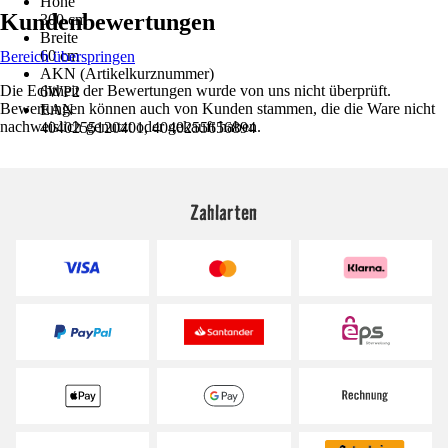
Höhe
Kundenbewertungen
300 cm
Breite
60 cm
Bereich überspringen
AKN (Artikelkurznummer)
Die Echtheit der Bewertungen wurde von uns nicht überprüft.
6WP2
Bewertungen können auch von Kunden stammen, die die Ware nicht
EAN
nachweislich genutzt oder gekauft haben.
4040255120401, 4040255656894
Zahlarten