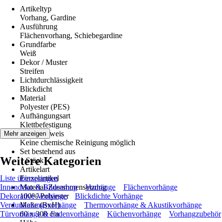
Artikeltyp
Vorhang, Gardine
Ausführung
Flächenvorhang, Schiebegardine
Grundfarbe
Weiß
Dekor / Muster
Streifen
Lichtdurchlässigkeit
Blickdicht
Material
Polyester (PES)
Aufhängungsart
Klettbefestigung
Pflegehinweis
Mehr anzeigen
Keine chemische Reinigung möglich
Set bestehend aus
Weitere Kategorien
1 Stück
Artikelart
Liste überspringen
Einzelartikel
Innendeko & Bildershop
Material-Zusammensetzung
Vorhänge
Flächenvorhänge
Dekorative Vorhänge
100% Polyester
Blickdichte Vorhänge
Verdunkelungsvorhänge
Maße (BxH)
Thermovorhänge & Akustikvorhänge
Türvorhänge & Fadenvorhänge
60 x 300 cm
Küchenvorhänge
Vorhangzubehör