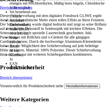
reinigen mit Perchlorethylen, Mäßig heiss bügeln, Chlorbleiche
Bereich überspringen
nicht möglich
Set bestehend aus
Dieser Schiebevorhang mit dem digitalen Fotodruck GLIWE ergibt
1 Stück
durch das fotorealistische Motiv einen tollen Effekt an Ihren Fenstern.
Artikelart
Der Schiebevorhang wurde digital bedruckt und zeigt so seine Brillanz
Einzelartikel
auf dem dichten Dekostoff in Seidenoptik mit leichten Effekten. Die
Maße (BxH)
Seiten wurden durch spezielle Lasertechnik geschnitten. Inkl.
60 x 245 cm
Paneelwagen mit Röllchen und x-Gleitern für alle gängigen
Höhe
Gardinenschienen. Durch die hochwertige Aluminium-Klemmleiste
245 cm
haben Sie die Möglichkeit den Schiebevorhang auf jede beliebige
Breite
Höhe zu kürzen. Material: 100% Polyester. Dieser Schiebevorhang
60 cm
lässt sich sehr gut mit weiteren Schiebegardinen kombinieren.
Kürzbar
Ja
EAN
Produktsicherheit
4056751439923
Bereich überspringen
Verantwortlich für Produktsicherheit siehe
.
Herstellerinformationen
Weitere Kategorien