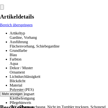
Artikeldetails
Bereich überspringen
Artikeltyp
Gardine, Vorhang
Ausführung
Flächenvorhang, Schiebegardine
Grundfarbe
Blau
Farbton
Aqua
Dekor / Muster
Ornament
Lichtdurchlässigkeit
Blickdicht
Material
Polyester (PES)
Aufhängungsart
Mehr anzeigen
Klettbefestigung
Pflegehinweis
Beschreibung
30°C Schonwaschgang, Nicht im Tumbler trocknen, Schonend