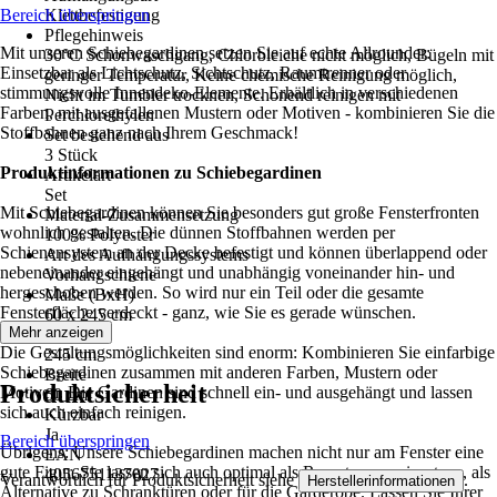
Bereich überspringen
Klettbefestigung
Pflegehinweis
Mit unseren Schiebegardinen setzen Sie auf echte Allrounder:
30°C Schonwaschgang, Chlorbleiche nicht möglich, Bügeln mit
Einsetzbar als Lichtschutz, Sichtschutz, Raumtrenner oder
geringer Temperatur, Keine chemische Reinigung möglich,
stimmungsvolle Innendeko-Elemente. Erhältlich in verschiedenen
Nicht im Tumbler trocknen, Schonend reinigen mit
Farben, mit ausgefallenen Mustern oder Motiven - kombinieren Sie die
Perchlorethylen
Stoffbahnen ganz nach Ihrem Geschmack!
Set bestehend aus
3 Stück
Produktinformationen zu Schiebegardinen
Artikelart
Set
Mit Schiebegardinen können Sie besonders gut große Fensterfronten
Material-Zusammensetzung
wohnlich gestalten. Die dünnen Stoffbahnen werden per
100% Polyester
Schienensystem an der Decke befestigt und können überlappend oder
Art des Aufhängungssystems
nebeneinander eingehängt und unabhängig voneinander hin- und
Vorhangschiene
hergeschoben werden. So wird nur ein Teil oder die gesamte
Maße (BxH)
Fensterfläche verdeckt - ganz, wie Sie es gerade wünschen.
60 x 245 cm
Mehr anzeigen
Höhe
Die Gestaltungsmöglichkeiten sind enorm: Kombinieren Sie einfarbige
245 cm
Schiebegardinen zusammen mit anderen Farben, Mustern oder
Breite
Produktsicherheit
Motiven. Die Gardinen sind schnell ein- und ausgehängt und lassen
60 cm
sich auch einfach reinigen.
Kürzbar
Ja
Bereich überspringen
Übrigens: Unsere Schiebegardinen machen nicht nur am Fenster eine
EAN
gute Figur. Sie lassen sich auch optimal als Raumtrenner einsetzen, als
4056751137027
Verantwortlich für Produktsicherheit siehe
.
Herstellerinformationen
Alternative zu Schranktüren oder für die Garderobe. Lassen Sie Ihrer