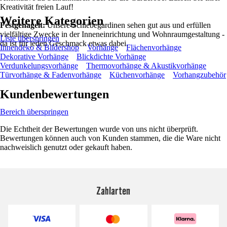
Kreativität freien Lauf!
Weitere Kategorien
Festgenagelt:
Unsere Schiebegardinen sehen gut aus und erfüllen
vielfältige Zwecke in der Inneneinrichtung und Wohnraumgestaltung -
Liste überspringen
da ist für jeden Geschmack etwas dabei.
Innendeko & Bildershop
Vorhänge
Flächenvorhänge
Dekorative Vorhänge
Blickdichte Vorhänge
Verdunkelungsvorhänge
Thermovorhänge & Akustikvorhänge
Türvorhänge & Fadenvorhänge
Küchenvorhänge
Vorhangzubehör
Kundenbewertungen
Bereich überspringen
Die Echtheit der Bewertungen wurde von uns nicht überprüft.
Bewertungen können auch von Kunden stammen, die die Ware nicht
nachweislich genutzt oder gekauft haben.
Zahlarten