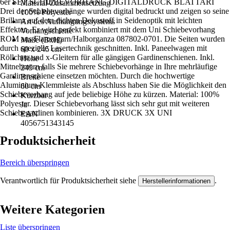
6er SET SCHIEBEVORHANG DIGITALDRUCK BLATTARI
Material-Zusammensetzung
Drei der Schiebevorhänge wurden digital bedruckt und zeigen so seine
100% Polyester
Brillanz auf dem dichten Dekostoff in Seidenoptik mit leichten
Art des Aufhängungssystems
Effekten. Er wird perfekt kombiniert mit dem Uni Schiebevorhang
Vorhangschiene
ROM aus Flammgarn/Halborganza 087802-0701. Die Seiten wurden
Maße (BxH)
durch spezielle Lasertechnik geschnitten. Inkl. Paneelwagen mit
60 x 245 cm
Röllchen und x-Gleitern für alle gängigen Gardinenschienen. Inkl.
Höhe
Mitnehmern falls Sie mehrere Schiebevorhänge in Ihre mehrläufige
245 cm
Gardinenschiene einsetzen möchten. Durch die hochwertige
Breite
Aluminium-Klemmleiste als Abschluss haben Sie die Möglichkeit den
60 cm
Schiebevorhang auf jede beliebige Höhe zu kürzen. Material: 100%
Kürzbar
Polyester. Dieser Schiebevorhang lässt sich sehr gut mit weiteren
Ja
Schiebegardinen kombinieren. 3X DRUCK 3X UNI
EAN
4056751343145
Produktsicherheit
Bereich überspringen
Verantwortlich für Produktsicherheit siehe
.
Herstellerinformationen
Weitere Kategorien
Liste überspringen