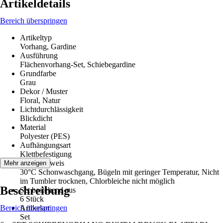
Artikeldetails
Bereich überspringen
Artikeltyp
Vorhang, Gardine
Ausführung
Flächenvorhang-Set, Schiebegardine
Grundfarbe
Grau
Dekor / Muster
Floral, Natur
Lichtdurchlässigkeit
Blickdicht
Material
Polyester (PES)
Aufhängungsart
Klettbefestigung
Pflegehinweis
Mehr anzeigen
30°C Schonwaschgang, Bügeln mit geringer Temperatur, Nicht
im Tumbler trocknen, Chlorbleiche nicht möglich
Beschreibung
Set bestehend aus
6 Stück
Bereich überspringen
Artikelart
Set