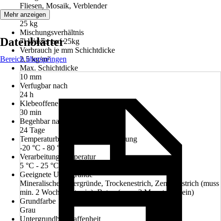
Fliesen, Mosaik, Verblender
Inhalt
Mehr anzeigen
25 kg
Mischungsverhältnis
Datenblätter
7l Wasser auf 25kg
Verbrauch je mm Schichtdicke
Bereich überspringen
2,5 kg/m²
Max. Schichtdicke
10 mm
Verfugbar nach
24 h
Klebeoffene Zeit
30 min
Begehbar nach ca.
24 Tage
Temperaturbeständigkeit der Klebung
-20 °C - 80 °C
Verarbeitungstemperatur
5 °C - 25 °C
Geeignete Untergründe
Mineralische Untergründe, Trockenestrich, Zementestrich (muss
min. 2 Wochen alt sein), Beton (muss 3 Monate alt sein)
Grundfarbe
Grau
Untergrundbeschaffenheit