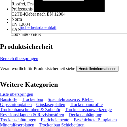
Rissfrei, Fest, Tragfähig
Prüfzeugnis
C2TE-Kleber nach EN 12004
Norm
EN 12004
Sicherheitsdatenblatt
EAN
4007548005463
Produktsicherheit
Bereich überspringen
Verantwortlich für Produktsicherheit siehe
.
Herstellerinformationen
Weitere Kategorien
Liste überspringen
Baustoffe
Trockenbau
Spachtelmassen & Kleber
Gipskartonplatten
Gipsfaserplatten
Trockenbauprofile
Trockenbauschrauben & Zubehör
Trockenausbauwerkzeuge
Revisionsklappen & Revisionstüren
Deckenabhängung
Trockenschüttungen
Estrichelemente
Beschichtete Bauplatten
Mineralfaserplatten
Trockenbau Schiebetüren