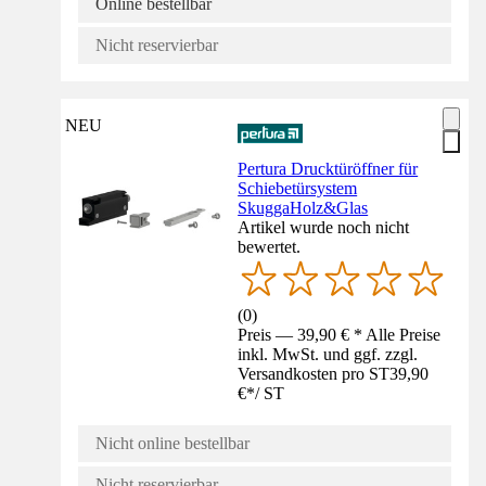
Online bestellbar
Nicht reservierbar
NEU
Pertura Drucktüröffner für
Schiebetürsystem
SkuggaHolz&Glas
Artikel wurde noch nicht
bewertet.
(
0
)
Preis — 39,90 € * Alle Preise
inkl. MwSt. und ggf. zzgl.
Versandkosten pro ST
39,90
€
*
/
ST
Nicht online bestellbar
Nicht reservierbar