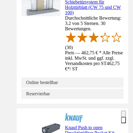
Schiebetürsystem für
Holztürblatt (CW 75 und CW
100)
Durchschnittliche Bewertung:
3.2 von 5 Sternen. 30
Bewertungen.
(
30
)
Preis — 462,75 € * Alle Preise
inkl. MwSt. und ggf. zzgl.
Versandkosten pro ST
462,75
€
*
/
ST
Online bestellbar
Reservierbar
Knauf Push to open
Drucktüröffner Pocket Kit