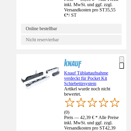
inkl. MwSt. und ggf. zzgl.
Versandkosten pro ST
35,55
€
*
/
ST
Online bestellbar
Nicht reservierbar
Knauf Tüblattaufnahme
verdeckt für Pocket Kit
Schiebetürsystem
Artikel wurde noch nicht
bewertet.
(
0
)
Preis — 42,39 € * Alle Preise
inkl. MwSt. und ggf. zzgl.
Versandkosten pro ST
42,39