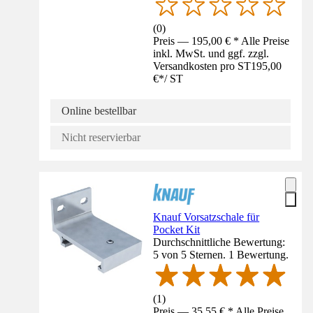
(
0
)
Preis — 195,00 € * Alle Preise
inkl. MwSt. und ggf. zzgl.
Versandkosten pro ST
195,00
€
*
/
ST
Online bestellbar
Nicht reservierbar
Knauf Vorsatzschale für
Pocket Kit
Durchschnittliche Bewertung:
5 von 5 Sternen. 1 Bewertung.
(
1
)
Preis — 35,55 € * Alle Preise