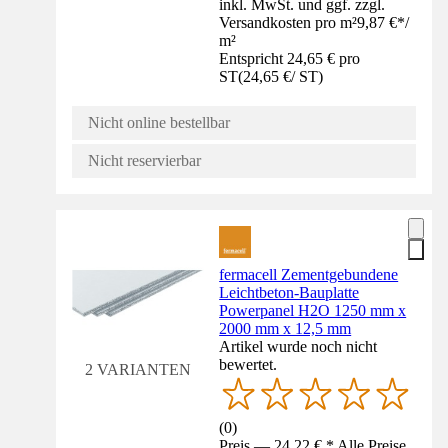
inkl. MwSt. und ggf. zzgl.
Versandkosten pro m²
9,87 €
*
/
m²
Entspricht 24,65 € pro
ST
(
24,65 €
/
ST
)
Nicht online bestellbar
Nicht reservierbar
fermacell Zementgebundene
Leichtbeton-Bauplatte
Powerpanel H2O 1250 mm x
2000 mm x 12,5 mm
Artikel wurde noch nicht
bewertet.
2 VARIANTEN
(
0
)
Preis — 24,22 € * Alle Preise