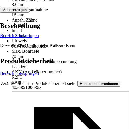
82 mm
Werkzeugaufnahme
Mehr anzeigen
16 mm
Anzahl Zähne
Beschreibung
5 Stück
Inhalt
Bereich überspringen
1 Stück
Hinweis
Dosensenker Ø 82 mm für Kalksandstein
Für Trockenbetrieb
Max. Bohrtiefe
70 mm
Produktsicherheit
Oberfläche/Oberflächenbehandlung
Lackiert
AKN (Artikelkurznummer)
Bereich überspringen
R2FT
EAN
Verantwortlich für Produktsicherheit siehe
.
Herstellerinformationen
4026851006363