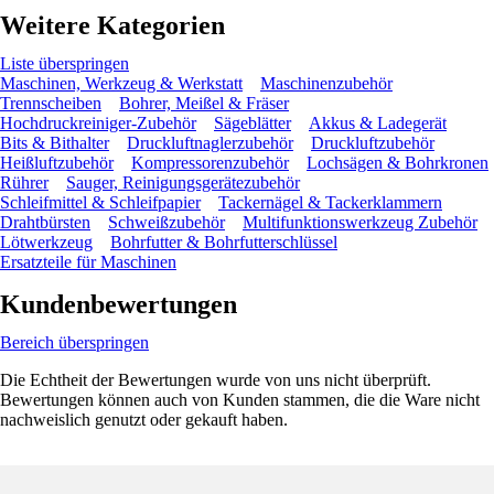
Weitere Kategorien
Liste überspringen
Maschinen, Werkzeug & Werkstatt
Maschinenzubehör
Trennscheiben
Bohrer, Meißel & Fräser
Hochdruckreiniger-Zubehör
Sägeblätter
Akkus & Ladegerät
Bits & Bithalter
Druckluftnaglerzubehör
Druckluftzubehör
Heißluftzubehör
Kompressorenzubehör
Lochsägen & Bohrkronen
Rührer
Sauger, Reinigungsgerätezubehör
Schleifmittel & Schleifpapier
Tackernägel & Tackerklammern
Drahtbürsten
Schweißzubehör
Multifunktionswerkzeug Zubehör
Lötwerkzeug
Bohrfutter & Bohrfutterschlüssel
Ersatzteile für Maschinen
Kundenbewertungen
Bereich überspringen
Die Echtheit der Bewertungen wurde von uns nicht überprüft.
Bewertungen können auch von Kunden stammen, die die Ware nicht
nachweislich genutzt oder gekauft haben.