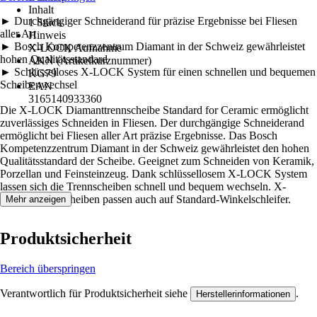
Inhalt
► Durchgängiger Schneiderand für präzise Ergebnisse bei Fliesen
1 Stück
aller Art
Hinweis
► Bosch Kompetenzzentrum Diamant in der Schweiz gewährleistet
X-LOCK Aufnahme
hohen Qualitätsstandard
AKN (Artikelkurznummer)
► Schlüsselloses X-LOCK System für einen schnellen und bequemen
KG79
Scheibenwechsel
EAN
3165140933360
Die X-LOCK Diamanttrennscheibe Standard for Ceramic ermöglicht
zuverlässiges Schneiden in Fliesen. Der durchgängige Schneiderand
ermöglicht bei Fliesen aller Art präzise Ergebnisse. Das Bosch
Kompetenzzentrum Diamant in der Schweiz gewährleistet den hohen
Qualitätsstandard der Scheibe. Geeignet zum Schneiden von Keramik,
Porzellan und Feinsteinzeug. Dank schlüssellosem X-LOCK System
lassen sich die Trennscheiben schnell und bequem wechseln. X-
LOCK Trennscheiben passen auch auf Standard-Winkelschleifer.
Mehr anzeigen
Produktsicherheit
Bereich überspringen
Verantwortlich für Produktsicherheit siehe
.
Herstellerinformationen