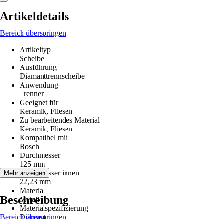
Artikeldetails
Bereich überspringen
Artikeltyp
Scheibe
Ausführung
Diamanttrennscheibe
Anwendung
Trennen
Geeignet für
Keramik, Fliesen
Zu bearbeitendes Material
Keramik, Fliesen
Kompatibel mit
Bosch
Durchmesser
125 mm
Durchmesser innen
Mehr anzeigen
22,23 mm
Material
Beschreibung
Metall
Materialspezifizierung
Bereich überspringen
Diamant