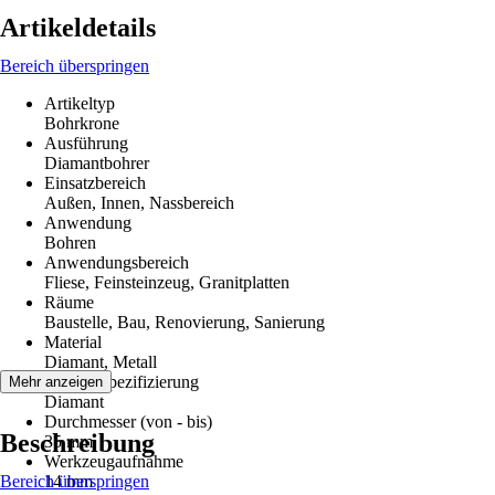
Artikeldetails
Bereich überspringen
Artikeltyp
Bohrkrone
Ausführung
Diamantbohrer
Einsatzbereich
Außen, Innen, Nassbereich
Anwendung
Bohren
Anwendungsbereich
Fliese, Feinsteinzeug, Granitplatten
Räume
Baustelle, Bau, Renovierung, Sanierung
Material
Diamant, Metall
Materialspezifizierung
Mehr anzeigen
Diamant
Durchmesser (von - bis)
Beschreibung
35 mm
Werkzeugaufnahme
Bereich überspringen
14 mm