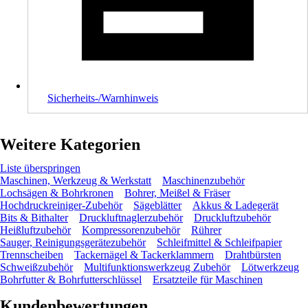
Sicherheits-/Warnhinweis
Weitere Kategorien
Liste überspringen
Maschinen, Werkzeug & Werkstatt
Maschinenzubehör
Lochsägen & Bohrkronen
Bohrer, Meißel & Fräser
Hochdruckreiniger-Zubehör
Sägeblätter
Akkus & Ladegerät
Bits & Bithalter
Druckluftnaglerzubehör
Druckluftzubehör
Heißluftzubehör
Kompressorenzubehör
Rührer
Sauger, Reinigungsgerätezubehör
Schleifmittel & Schleifpapier
Trennscheiben
Tackernägel & Tackerklammern
Drahtbürsten
Schweißzubehör
Multifunktionswerkzeug Zubehör
Lötwerkzeug
Bohrfutter & Bohrfutterschlüssel
Ersatzteile für Maschinen
Kundenbewertungen