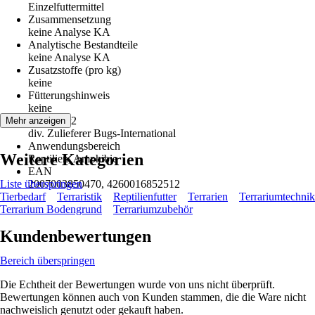
Einzelfuttermittel
Zusammensetzung
keine Analyse KA
Analytische Bestandteile
keine Analyse KA
Zusatzstoffe (pro kg)
keine
Fütterungshinweis
keine
Hersteller2
Mehr anzeigen
div. Zulieferer Bugs-International
Anwendungsbereich
Weitere Kategorien
Reptilien, Amphibie
EAN
Liste überspringen
2007003850470, 4260016852512
Tierbedarf
Terraristik
Reptilienfutter
Terrarien
Terrariumtechnik
Terrarium Bodengrund
Terrariumzubehör
Kundenbewertungen
Bereich überspringen
Die Echtheit der Bewertungen wurde von uns nicht überprüft.
Bewertungen können auch von Kunden stammen, die die Ware nicht
nachweislich genutzt oder gekauft haben.