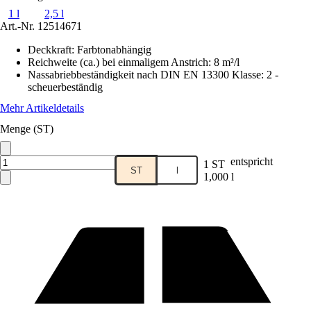
1 l
2,5 l
Art.-Nr.
12514671
Deckkraft
:
Farbtonabhängig
Reichweite (ca.) bei einmaligem Anstrich
:
8 m²/l
Nassabriebbeständigkeit nach DIN EN 13300 Klasse
:
2 -
scheuerbeständig
Mehr Artikeldetails
Menge (ST)
entspricht
1 ST
ST
l
1,000 l