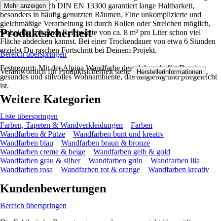
der Klasse 2 nach DIN EN 13300 garantiert lange Haltbarkeit,
Mehr anzeigen
besonders in häufig genutzten Räumen. Eine unkomplizierte und
gleichmäßige Verarbeitung ist durch Rollen oder Streichen möglich,
Produktsicherheit
wobei Du mit einer Reichweite von ca. 8 m² pro Liter schon viel
Fläche abdecken kannst. Bei einer Trockendauer von etwa 6 Stunden
erzielst Du raschen Fortschritt bei Deinem Projekt.
Bereich überspringen
Festgezurrt: Mit der Alpina Wandfarbe deep lake schaffst Du ein
Verantwortlich für Produktsicherheit siehe
.
Herstellerinformationen
gesundes und stilvolles Wohnambiente, das langlebig und pflegeleicht
ist.
Weitere Kategorien
Liste überspringen
Farben, Tapeten & Wandverkleidungen
Farben
Wandfarben & Putze
Wandfarben bunt und kreativ
Wandfarben blau
Wandfarben braun & bronze
Wandfarben creme & beige
Wandfarben gelb & gold
Wandfarben grau & silber
Wandfarben grün
Wandfarben lila
Wandfarben rosa
Wandfarben rot & orange
Wandfarben kreativ
Kundenbewertungen
Bereich überspringen