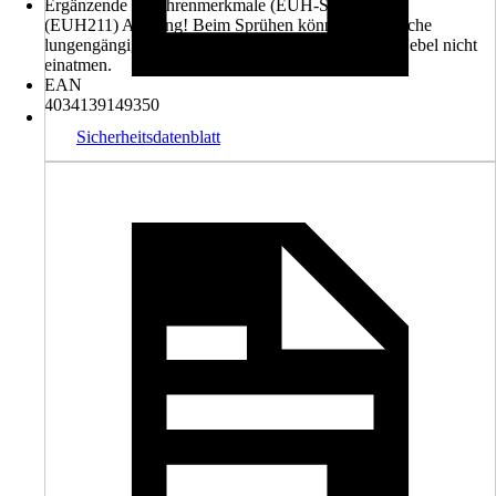
Ergänzende Gefahrenmerkmale (EUH-Sätze)
(EUH211) Achtung! Beim Sprühen können gefährliche
lungengängige Tröpfchen entstehen. Aerosol oder Nebel nicht
einatmen.
EAN
4034139149350
Sicherheitsdatenblatt