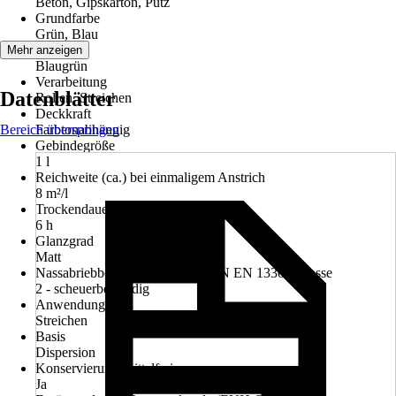
Beton, Gipskarton, Putz
Grundfarbe
Grün, Blau
Farbton
Mehr anzeigen
Blaugrün
Verarbeitung
Datenblätter
Rollen, Streichen
Deckkraft
Bereich überspringen
Farbtonabhängig
Gebindegröße
1 l
Reichweite (ca.) bei einmaligem Anstrich
8 m²/l
Trockendauer ca.
6 h
Glanzgrad
Matt
Nassabriebbeständigkeit nach DIN EN 13300 Klasse
2 - scheuerbeständig
Anwendung
Streichen
Basis
Dispersion
Konservierungsmittelfrei
Ja