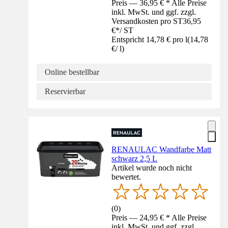
Preis — 36,95 € * Alle Preise
inkl. MwSt. und ggf. zzgl.
Versandkosten pro ST
36,95
€
*
/
ST
Entspricht 14,78 € pro l
(
14,78
€
/
l
)
Online bestellbar
Reservierbar
RENAULAC Wandfarbe Matt
schwarz 2,5 L
Artikel wurde noch nicht
bewertet.
(
0
)
Preis — 24,95 € * Alle Preise
inkl. MwSt. und ggf. zzgl.