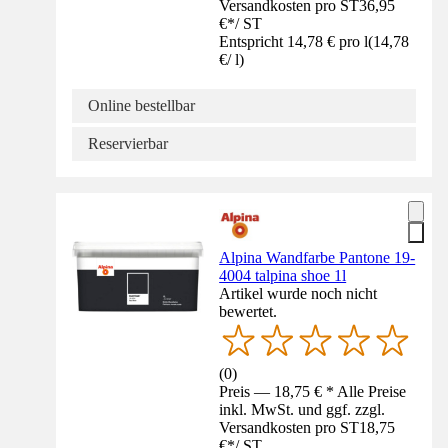
Versandkosten pro ST
36,95
€
*
/
ST
Entspricht 14,78 € pro l
(
14,78
€
/
l
)
Online bestellbar
Reservierbar
Alpina Wandfarbe Pantone 19-
4004 talpina shoe 1l
Artikel wurde noch nicht
bewertet.
(
0
)
Preis — 18,75 € * Alle Preise
inkl. MwSt. und ggf. zzgl.
Versandkosten pro ST
18,75
€
*
/
ST