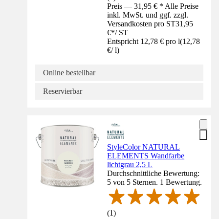
Preis — 31,95 € * Alle Preise
inkl. MwSt. und ggf. zzgl.
Versandkosten pro ST
31,95
€
*
/
ST
Entspricht 12,78 € pro l
(
12,78
€
/
l
)
Online bestellbar
Reservierbar
StyleColor NATURAL
ELEMENTS Wandfarbe
lichtgrau 2,5 L
Durchschnittliche Bewertung:
5 von 5 Sternen. 1 Bewertung.
(
1
)