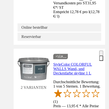
Versandkosten pro ST
31,95
€
*
/
ST
Entspricht 12,78 € pro l
(
12,78
€
/
l
)
Online bestellbar
Reservierbar
StyleColor COLORFUL
WALLS Wand- und
Deckenfarbe skyline 1 L
Durchschnittliche Bewertung:
1 von 5 Sternen. 1 Bewertung.
2 VARIANTEN
(
1
)
Preis — 13,95 € * Alle Preise