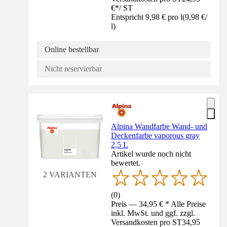
€
*
/
ST
Entspricht 9,98 € pro l
(
9,98 €
/
l
)
Online bestellbar
Nicht reservierbar
Alpina Wandfarbe Wand- und
Deckenfarbe vaporous gray
2,5 L
Artikel wurde noch nicht
bewertet.
2 VARIANTEN
(
0
)
Preis — 34,95 € * Alle Preise
inkl. MwSt. und ggf. zzgl.
Versandkosten pro ST
34,95