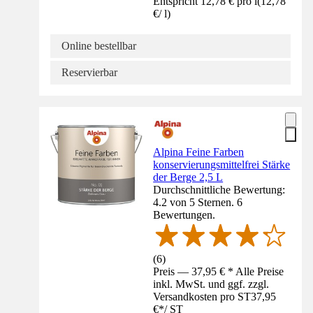
Entspricht 12,78 € pro l
(
12,78
€
/
l
)
Online bestellbar
Reservierbar
Alpina Feine Farben
konservierungsmittelfrei Stärke
der Berge 2,5 L
Durchschnittliche Bewertung:
4.2 von 5 Sternen. 6
Bewertungen.
(
6
)
Preis — 37,95 € * Alle Preise
inkl. MwSt. und ggf. zzgl.
Versandkosten pro ST
37,95
€
*
/
ST