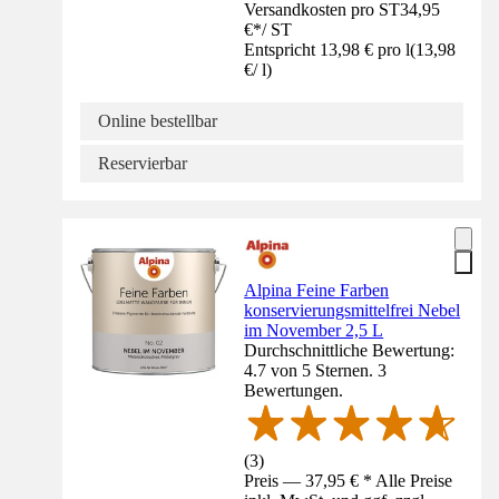
Versandkosten pro ST
34,95
€
*
/
ST
Entspricht 13,98 € pro l
(
13,98
€
/
l
)
Online bestellbar
Reservierbar
Alpina Feine Farben
konservierungsmittelfrei Nebel
im November 2,5 L
Durchschnittliche Bewertung:
4.7 von 5 Sternen. 3
Bewertungen.
(
3
)
Preis — 37,95 € * Alle Preise