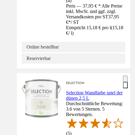
(
4
)
Preis — 37,95 € * Alle Preise
inkl. MwSt. und ggf. zzgl.
Versandkosten pro ST
37,95
€
*
/
ST
Entspricht 15,18 € pro l
(
15,18
€
/
l
)
Online bestellbar
Reservierbar
Selection Wandfarbe spiel der
dünen 2,5 L
Durchschnittliche Bewertung:
3.6 von 5 Sternen. 5
Bewertungen.
(
5
)