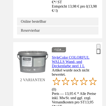
€
*
/
ST
Entspricht 13,98 € pro l
(
13,98
€
/
l
)
Online bestellbar
Reservierbar
StyleColor COLORFUL
WALLS Wand- und
Deckenfarbe steel 1 L
Artikel wurde noch nicht
bewertet.
2 VARIANTEN
(
0
)
Preis — 13,95 € * Alle Preise
inkl. MwSt. und ggf. zzgl.
Versandkosten pro ST
13,95