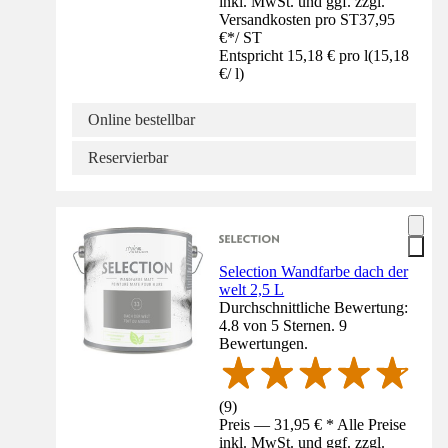
inkl. MwSt. und ggf. zzgl.
Versandkosten pro ST
37,95
€
*
/
ST
Entspricht 15,18 € pro l
(
15,18
€
/
l
)
Online bestellbar
Reservierbar
Selection Wandfarbe dach der
welt 2,5 L
Durchschnittliche Bewertung:
4.8 von 5 Sternen. 9
Bewertungen.
(
9
)
Preis — 31,95 € * Alle Preise
inkl. MwSt. und ggf. zzgl.