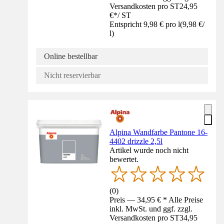
Versandkosten pro ST
24,95
€
*
/
ST
Entspricht 9,98 € pro l
(
9,98 €
/
l
)
Online bestellbar
Nicht reservierbar
Alpina Wandfarbe Pantone 16-
4402 drizzle 2,5l
Artikel wurde noch nicht
bewertet.
(
0
)
Preis — 34,95 € * Alle Preise
inkl. MwSt. und ggf. zzgl.
Versandkosten pro ST
34,95