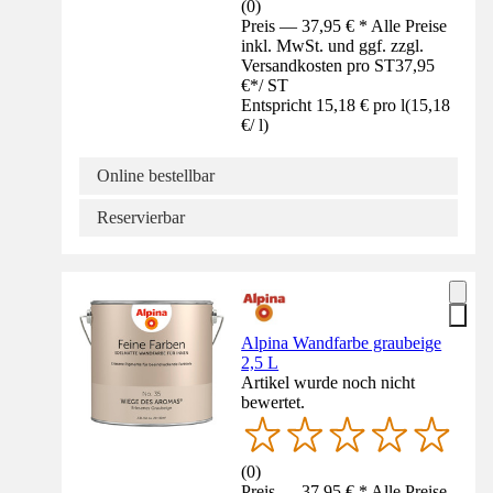
(
0
)
Preis — 37,95 € * Alle Preise
inkl. MwSt. und ggf. zzgl.
Versandkosten pro ST
37,95
€
*
/
ST
Entspricht 15,18 € pro l
(
15,18
€
/
l
)
Online bestellbar
Reservierbar
Alpina Wandfarbe graubeige
2,5 L
Artikel wurde noch nicht
bewertet.
(
0
)
Preis — 37,95 € * Alle Preise