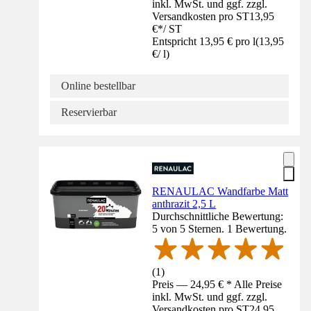
inkl. MwSt. und ggf. zzgl.
Versandkosten pro ST
13,95
€
*
/
ST
Entspricht 13,95 € pro l
(
13,95
€
/
l
)
Online bestellbar
Reservierbar
RENAULAC Wandfarbe Matt
anthrazit 2,5 L
Durchschnittliche Bewertung:
5 von 5 Sternen. 1 Bewertung.
(
1
)
Preis — 24,95 € * Alle Preise
inkl. MwSt. und ggf. zzgl.
Versandkosten pro ST
24,95