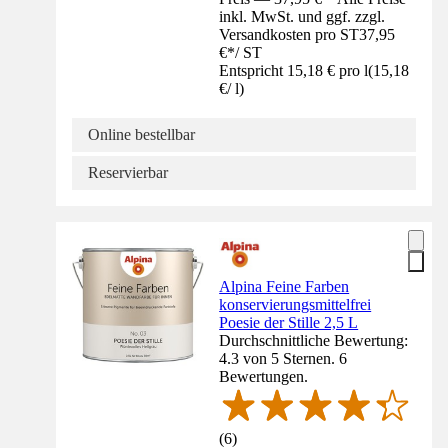
inkl. MwSt. und ggf. zzgl.
Versandkosten pro ST
37,95
€
*
/
ST
Entspricht 15,18 € pro l
(
15,18
€
/
l
)
Online bestellbar
Reservierbar
Alpina Feine Farben
konservierungsmittelfrei
Poesie der Stille 2,5 L
Durchschnittliche Bewertung:
4.3 von 5 Sternen. 6
Bewertungen.
(
6
)