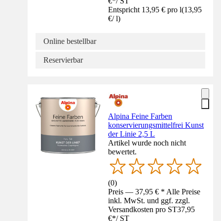
€
*
/
ST
Entspricht 13,95 € pro l
(
13,95
€
/
l
)
Online bestellbar
Reservierbar
Alpina Feine Farben
konservierungsmittelfrei Kunst
der Linie 2,5 L
Artikel wurde noch nicht
bewertet.
(
0
)
Preis — 37,95 € * Alle Preise
inkl. MwSt. und ggf. zzgl.
Versandkosten pro ST
37,95
€
*
/
ST