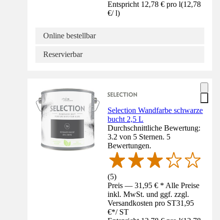
Entspricht 12,78 € pro l
(
12,78
€
/
l
)
Online bestellbar
Reservierbar
Selection Wandfarbe schwarze
bucht 2,5 L
Durchschnittliche Bewertung:
3.2 von 5 Sternen. 5
Bewertungen.
(
5
)
Preis — 31,95 € * Alle Preise
inkl. MwSt. und ggf. zzgl.
Versandkosten pro ST
31,95
€
*
/
ST