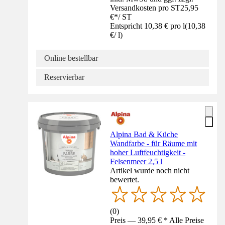
Versandkosten pro ST
25,95
€
*
/
ST
Entspricht 10,38 € pro l
(
10,38
€
/
l
)
Online bestellbar
Reservierbar
Alpina Bad & Küche
Wandfarbe - für Räume mit
hoher Luftfeuchtigkeit -
Felsenmeer 2,5 l
Artikel wurde noch nicht
bewertet.
(
0
)
Preis — 39,95 € * Alle Preise