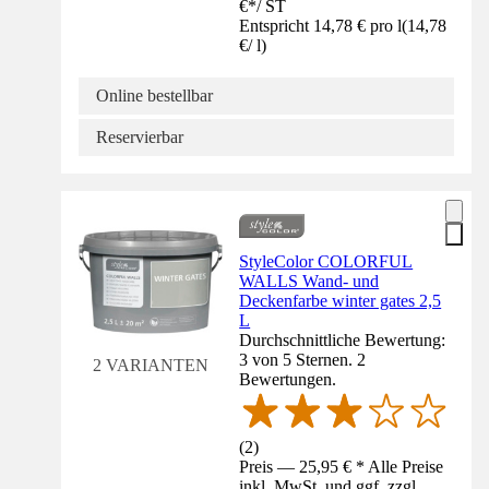
€
*
/
ST
Entspricht 14,78 € pro l
(
14,78
€
/
l
)
Online bestellbar
Reservierbar
StyleColor COLORFUL
WALLS Wand- und
Deckenfarbe winter gates 2,5
L
Durchschnittliche Bewertung:
3 von 5 Sternen. 2
2 VARIANTEN
Bewertungen.
(
2
)
Preis — 25,95 € * Alle Preise
inkl. MwSt. und ggf. zzgl.