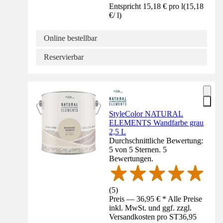
Entspricht 15,18 € pro l
(
15,18
€
/
l
)
Online bestellbar
Reservierbar
StyleColor NATURAL
ELEMENTS Wandfarbe grau
2,5 L
Durchschnittliche Bewertung:
5 von 5 Sternen. 5
Bewertungen.
(
5
)
Preis — 36,95 € * Alle Preise
inkl. MwSt. und ggf. zzgl.
Versandkosten pro ST
36,95