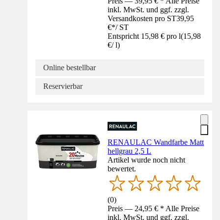
Preis — 39,95 € * Alle Preise
inkl. MwSt. und ggf. zzgl.
Versandkosten pro ST
39,95
€
*
/
ST
Entspricht 15,98 € pro l
(
15,98
€
/
l
)
Online bestellbar
Reservierbar
RENAULAC Wandfarbe Matt
hellgrau 2,5 L
Artikel wurde noch nicht
bewertet.
(
0
)
Preis — 24,95 € * Alle Preise
inkl. MwSt. und ggf. zzgl.