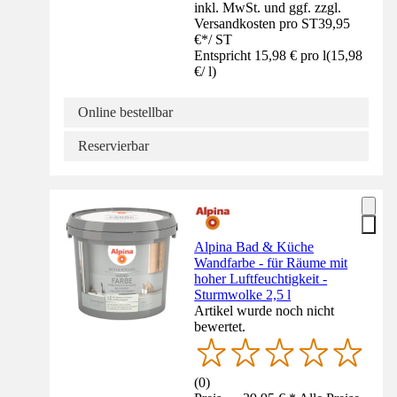
inkl. MwSt. und ggf. zzgl.
Versandkosten pro ST
39,95
€
*
/
ST
Entspricht 15,98 € pro l
(
15,98
€
/
l
)
Online bestellbar
Reservierbar
Alpina Bad & Küche
Wandfarbe - für Räume mit
hoher Luftfeuchtigkeit -
Sturmwolke 2,5 l
Artikel wurde noch nicht
bewertet.
(
0
)