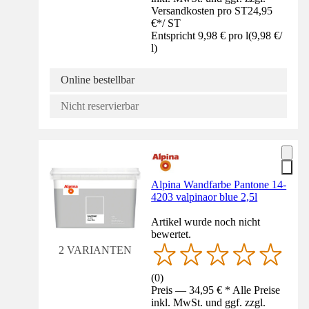
Versandkosten pro ST
24,95
€
*
/
ST
Entspricht 9,98 € pro l
(
9,98 €
/
l
)
Online bestellbar
Nicht reservierbar
Alpina Wandfarbe Pantone 14-
4203 valpinaor blue 2,5l
Artikel wurde noch nicht
bewertet.
2 VARIANTEN
(
0
)
Preis — 34,95 € * Alle Preise
inkl. MwSt. und ggf. zzgl.