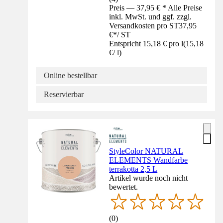
Preis — 37,95 € * Alle Preise
inkl. MwSt. und ggf. zzgl.
Versandkosten pro ST
37,95
€
*
/
ST
Entspricht 15,18 € pro l
(
15,18
€
/
l
)
Online bestellbar
Reservierbar
StyleColor NATURAL
ELEMENTS Wandfarbe
terrakotta 2,5 L
Artikel wurde noch nicht
bewertet.
(
0
)