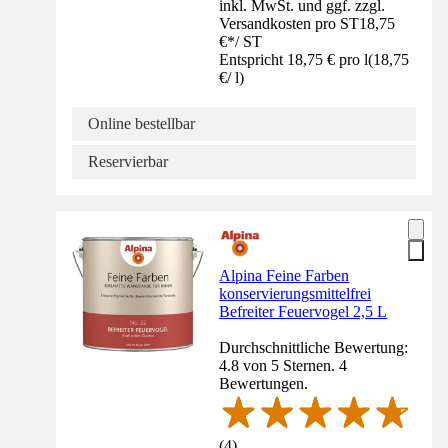
inkl. MwSt. und ggf. zzgl.
Versandkosten pro ST
18,75
€
*
/
ST
Entspricht 18,75 € pro l
(
18,75
€
/
l
)
Online bestellbar
Reservierbar
Alpina Feine Farben
konservierungsmittelfrei
Befreiter Feuervogel 2,5 L
Durchschnittliche Bewertung:
4.8 von 5 Sternen. 4
Bewertungen.
(
4
)