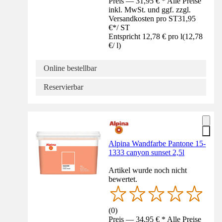
Preis — 31,95 € * Alle Preise
inkl. MwSt. und ggf. zzgl.
Versandkosten pro ST
31,95
€
*
/
ST
Entspricht 12,78 € pro l
(
12,78
€
/
l
)
Online bestellbar
Reservierbar
Alpina Wandfarbe Pantone 15-
1333 canyon sunset 2,5l
Artikel wurde noch nicht
bewertet.
(
0
)
Preis — 34,95 € * Alle Preise