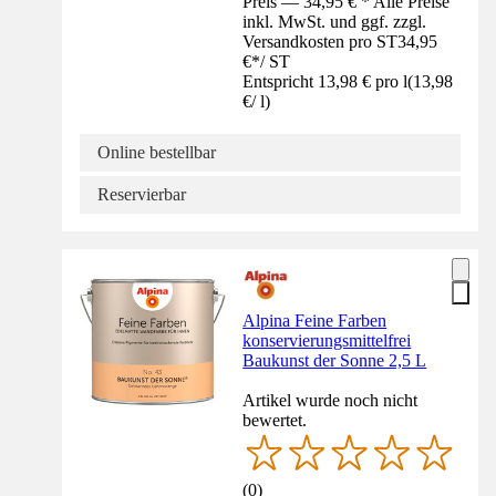
Preis — 34,95 € * Alle Preise
inkl. MwSt. und ggf. zzgl.
Versandkosten pro ST
34,95
€
*
/
ST
Entspricht 13,98 € pro l
(
13,98
€
/
l
)
Online bestellbar
Reservierbar
Alpina Feine Farben
konservierungsmittelfrei
Baukunst der Sonne 2,5 L
Artikel wurde noch nicht
bewertet.
(
0
)