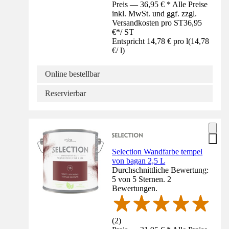
Preis — 36,95 € * Alle Preise
inkl. MwSt. und ggf. zzgl.
Versandkosten pro ST
36,95
€
*
/
ST
Entspricht 14,78 € pro l
(
14,78
€
/
l
)
Online bestellbar
Reservierbar
Selection Wandfarbe tempel
von bagan 2,5 L
Durchschnittliche Bewertung:
5 von 5 Sternen. 2
Bewertungen.
(
2
)