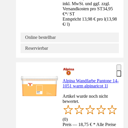
inkl. MwSt. und ggf. zzgl.
Versandkosten pro ST
34,95
€
*
/
ST
Entspricht 13,98 € pro l
(
13,98
€
/
l
)
Online bestellbar
Reservierbar
Alpina Wandfarbe Pantone 14-
1051 warm alpinaricot 1l
Artikel wurde noch nicht
bewertet.
(
0
)
Preis — 18,75 € * Alle Preise