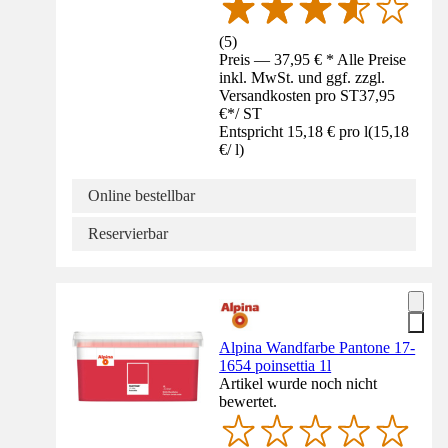
(
5
)
Preis — 37,95 € * Alle Preise
inkl. MwSt. und ggf. zzgl.
Versandkosten pro ST
37,95
€
*
/
ST
Entspricht 15,18 € pro l
(
15,18
€
/
l
)
Online bestellbar
Reservierbar
Alpina Wandfarbe Pantone 17-
1654 poinsettia 1l
Artikel wurde noch nicht
bewertet.