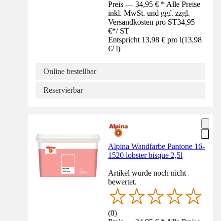
Preis — 34,95 € * Alle Preise
inkl. MwSt. und ggf. zzgl.
Versandkosten pro ST
34,95
€
*
/
ST
Entspricht 13,98 € pro l
(
13,98
€
/
l
)
Online bestellbar
Reservierbar
Alpina Wandfarbe Pantone 16-
1520 lobster bisque 2,5l
Artikel wurde noch nicht
bewertet.
(
0
)