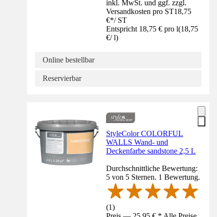
inkl. MwSt. und ggf. zzgl.
Versandkosten pro ST
18,75
€
*
/
ST
Entspricht 18,75 € pro l
(
18,75
€
/
l
)
Online bestellbar
Reservierbar
StyleColor COLORFUL
WALLS Wand- und
Deckenfarbe sandstone 2,5 L
Durchschnittliche Bewertung:
5 von 5 Sternen. 1 Bewertung.
(
1
)
Preis — 25,95 € * Alle Preise