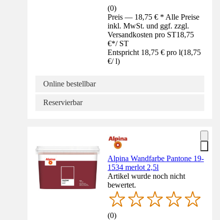
(
0
)
Preis — 18,75 € * Alle Preise
inkl. MwSt. und ggf. zzgl.
Versandkosten pro ST
18,75
€
*
/
ST
Entspricht 18,75 € pro l
(
18,75
€
/
l
)
Online bestellbar
Reservierbar
Alpina Wandfarbe Pantone 19-
1534 merlot 2,5l
Artikel wurde noch nicht
bewertet.
(
0
)