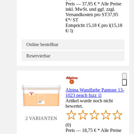
Preis — 37,95 € * Alle Preise
inkl. MwSt. und ggf. zzgl.
Versandkosten pro ST
37,95
€
*
/
ST
Entspricht 15,18 € pro l
(
15,18
€
/
l
)
Online bestellbar
Reservierbar
Alpina Wandfarbe Pantone 13-
1023 peach fuzz 1l
Artikel wurde noch nicht
bewertet.
2 VARIANTEN
(
0
)
Preis — 18,75 € * Alle Preise