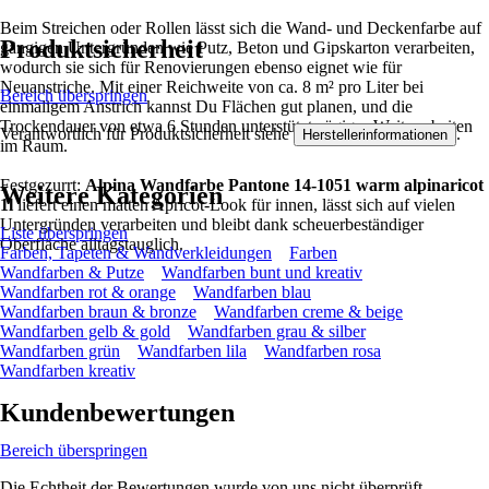
Beim Streichen oder Rollen lässt sich die Wand- und Deckenfarbe auf
Produktsicherheit
gängigen Untergründen wie Putz, Beton und Gipskarton verarbeiten,
wodurch sie sich für Renovierungen ebenso eignet wie für
Neuanstriche. Mit einer Reichweite von ca. 8 m² pro Liter bei
Bereich überspringen
einmaligem Anstrich kannst Du Flächen gut planen, und die
Trockendauer von etwa 6 Stunden unterstützt zügiges Weiterarbeiten
Verantwortlich für Produktsicherheit siehe
.
Herstellerinformationen
im Raum.
Festgezurrt:
Alpina Wandfarbe Pantone 14-1051 warm alpinaricot
Weitere Kategorien
1l
liefert einen matten Apricot-Look für innen, lässt sich auf vielen
Untergründen verarbeiten und bleibt dank scheuerbeständiger
Liste überspringen
Oberfläche alltagstauglich.
Farben, Tapeten & Wandverkleidungen
Farben
Wandfarben & Putze
Wandfarben bunt und kreativ
Wandfarben rot & orange
Wandfarben blau
Wandfarben braun & bronze
Wandfarben creme & beige
Wandfarben gelb & gold
Wandfarben grau & silber
Wandfarben grün
Wandfarben lila
Wandfarben rosa
Wandfarben kreativ
Kundenbewertungen
Bereich überspringen
Die Echtheit der Bewertungen wurde von uns nicht überprüft.