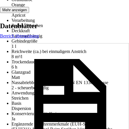
Orange
Farbton
Mehr anzeigen
Apricot
Verarbeitung
Datenblätter
Rollen, Streichen
Deckkraft
Bereich überspringen
Farbtonabhängig
Gebindegröße
1 l
Reichweite (ca.) bei einmaligem Anstrich
8 m²/l
Trockendauer ca.
6 h
Glanzgrad
Matt
Nassabriebbeständigkeit nach DIN EN 13300 Klasse
2 - scheuerbeständig
Anwendung
Streichen
Basis
Dispersion
Konservierungsmittelfrei
Ja
Ergänzende Gefahrenmerkmale (EUH-Sätze)