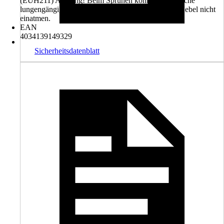
(EUH211) Achtung! Beim Sprühen können gefährliche
lungengängige Tröpfchen entstehen. Aerosol oder Nebel nicht
einatmen.
EAN
4034139149329
Sicherheitsdatenblatt