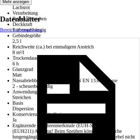
Farbton
Mehr anzeigen
Lachsrot
Verarbeitung
Datenblätter
Rollen, Streichen
Deckkraft
Bereich überspringen
Farbtonabhängig
Gebindegröße
2,5 l
Reichweite (ca.) bei einmaligem Anstrich
8 m²/l
Trockendauer ca.
6 h
Glanzgrad
Matt
Nassabriebbeständigkeit nach DIN EN 13300 Klasse
2 - scheuerbeständig
Anwendung
Streichen
Basis
Dispersion
Konservierungsmittelfrei
Ja
Ergänzende Gefahrenmerkmale (EUH-Sätze)
(EUH211) Achtung! Beim Sprühen können gefährliche
lungengängige Tröpfchen entstehen. Aerosol oder Nebel nicht